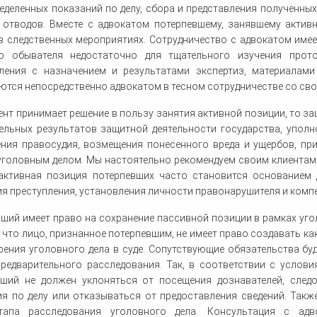
еделенных показаний по делу, сбора и представления полученных
 отводов. Вместе с адвокатом потерпевшему, занявшему актив
в следственных мероприятиях. Сотрудничество с адвокатом имее
о обывателя недостаточно для тщательного изучения прото
ления с назначением и результатами экспертиз, материалами
тся непосредственно адвокатом в тесном сотрудничестве со св
ент принимает решение в пользу занятия активной позиции, то з
ельных результатов защитной деятельности государства, упол
ения правосудия, возмещения понесенного вреда и ущербов, пр
уголовным делом. Мы настоятельно рекомендуем своим клиентам 
 активная позиция потерпевших часто становится основанием
я преступления, установления личности правонарушителя и компе
ший имеет право на сохранение пассивной позиции в рамках уг
 что лицо, признанное потерпевшим, не имеет право создавать ка
ения уголовного дела в суде. Сопутствующие обязательства бу
предварительного расследования. Так, в соответствии с услов
вший не должен уклоняться от посещения дознавателей, след
я по делу или отказываться от предоставления сведений. Такж
тапа расследования уголовного дела. Консультация с ад