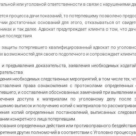
альной или уголовной ответственности в связи с нарушениями д
ется процесса дачи показаний, то потерпевшему позволено предос
чии достаточных оснований для этого, отказываться от свидетел
никах и так далее. Адвокат предупреждает клиента о том, что да
ые последствия.
 защиты потерпевшего квалифицированный адвокат по уголовном
х возможностей для своего подопечного и сопровождает клиента 
 и предъявления доказательств, заявления необходимых ходата
рательства.
дения необходимых следственных мероприятий, в том числе тех, ч
ставления права ознакомления с протоколами определенных 
певшего, и составления обоснованных замечаний при выявлении к
ечения доступа к материалам по уголовному делу после з
шению выписок и получению копий с материалов по рассматривае
ения копий определенных постановлений, выписанных следова
ании конкретного лица потерпевшим.
ования определенных действия или противоправного бездействия
ретения других полномочий в соответствии с Уголовно процессу