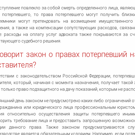
ступление повлекло за собой смерть определенного лица, являю
е потерпевшего, то права потерпевшего могут получить близк
еемники могут претендовать на возмещение имущественного
ения, а также на компенсации сопутствующих расходов, связан
е: расходы на оплату услуг адвоката также покрываются за сч
твующего судебного решения.
говорит закон о правах потерпевший 
ставителя?
етствии с законодательством Российской Федерации, потерпевш
ителя, который, начиная с момента назначения, получает такой 
 только право подзащитного на дачу показаний, которым не распо
яншний день законом не предусмотрено каких-либо ограничений о
гражданина или юридического лица профессиональным юристом
ия относительно осуществления защиты потерпевшего иными
ворить требование лица и предоставить запрошенную возможнос
ции данного права. Также законом предусматриваются сл
зводстве является обязательным условием. Например, если поте