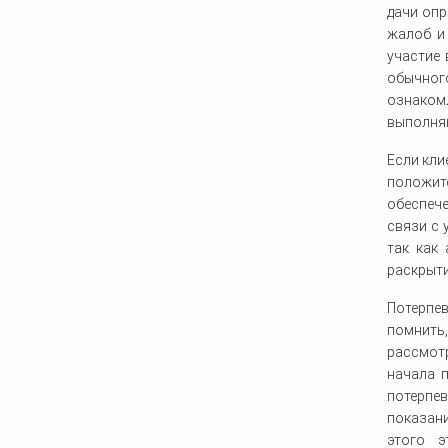
дачи опр
жалоб и
участие 
обычног
ознаком
выполняю
Если кли
положит
обеспеч
связи с 
так как
раскрыти
Потерпев
помнить,
рассмотр
начала 
потерпе
показани
этого э