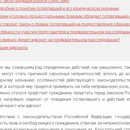
Регистрация сделок с земельными
Служебное жилье в Москве
о такое предварительное следствие?
человека
уголовного дела
Определение поряд
одряду
Профессиональные налоговые
участками
Судебные дела по ДТП
пользования
вычеты
дробнее о понятии потерпевший и его юридическом значении
Взыскание по кредитному
Составление брачного договора
Защита в контролирующих
Споры со страховыми
Сокращение штата
Московский областной суд
Защита на предвар
Представительство в суде
Оформление наследства
Обжалование приговора
Возмещение вреда здоровью
Страховые споры при ДТП
договору
органах
компаниями
следствии
Судебные споры
юридическим лицам
кими уголовно-процессуальными правами обладает потерпевший н
Установление факта родственных
Гражданство
Проверка юридической чистоты
Снос пятиэтажек
ОСАГО
Юридическая экспертиза
Кадровый аудит организации
Помощь по уголовным делам
Защита чести и достоинства
Сопровождение бизнеса
Ликвидация предприятий
Возврат имущества
отношений
недвижимости
договоров юристом
Споры о границе земельного
о говорит закон о правах потерпевший на предоставление официа
Кассация
Признание завещания
Уголовный адвокат по ДТП
Права собственно
Признание торгов
Стандартные налоговые вычеты
участка
Споры по отпускам
Районные суды
Улучшение жилищных условий
недействительным
недействительными
обенности участия представителя в предварительном расследован
Участие адвоката в суде
Розыск имущества должника
Усыновление
о именно делает адвокат на предварительном расследовании?
чшие адвокаты
о мы совершаем ряд определенных действий, как умышленно, так
и могут стать причиной серьезных неприятностей, вплоть до в
арному незнанию особенностей действующего законодательст
й, в которой ему придется примерить на себя непривычную роль, 
енно статусе предстоит гражданину предстать перед законом Р
м, напрямую зависит от поведения потерпевшего и действий е
й юрист или адвокат.
етствии с законодательством Российской Федерации, госуд
сть прав и свобод каждого гражданина, отвечая за неприкоснове
азывая возможные нарушения в отношении их. Конституцией стр