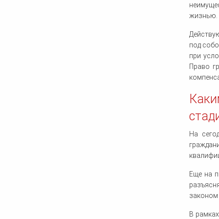
неимущес
жизнью.
Действу
под собо
при усло
Право г
компенса
Каки
стад
На сего
гражда
квалифиц
Еще на 
разъясня
законом 
В рамках