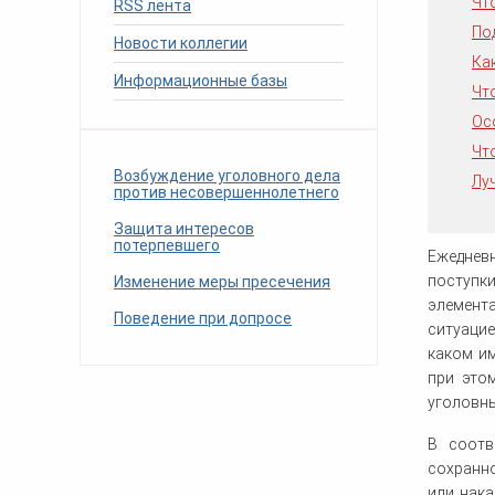
Чт
RSS лента
человека (Страсбург)
Споры по строительному п
Миграционное право
По
Страховые споры
Новости коллегии
Суды
Недвижимость
Ка
Таможенный адвокат
Для юридических лиц
Неимущественные права
Информационные базы
Видео ММКА
Уголовные споры
Чт
Конституционный Суд РФ
Оспаривание сделок
Урегулирование споров в
Ос
Страхование
досудебном порядке
Чт
Возбуждение уголовного дела
Лу
против несовершеннолетнего
Защита интересов
потерпевшего
Ежедневн
поступк
Изменение меры пресечения
элемент
Поведение при допросе
ситуацие
каком им
при это
уголовны
В соотв
сохранно
или нак