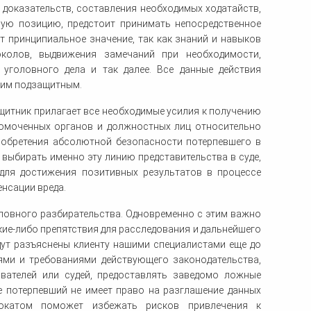
 доказательств, составления необходимых ходатайств,
ную позицию, предстоит принимать непосредственное
т принципиальное значение, так как знаний и навыков
колов, выдвижения замечаний при необходимости,
 уголовного дела и так далее. Все данные действия
оим подзащитным.
ащитник прилагает все необходимые усилия к получению
номоченных органов и должностных лиц относительно
иобретения абсолютной безопасности потерпевшего в
выбирать именно эту линию представительства в суде,
 для достижения позитивных результатов в процессе
нсации вреда.
оловного разбирательства. Одновременно с этим важно
кие-либо препятствия для расследования и дальнейшего
дут разъяснены клиенту нашими специалистами еще до
иями и требованиями действующего законодательства,
ователей или судей, предоставлять заведомо ложные
е потерпевший не имеет право на разглашение данных
вокатом поможет избежать рисков привлечения к