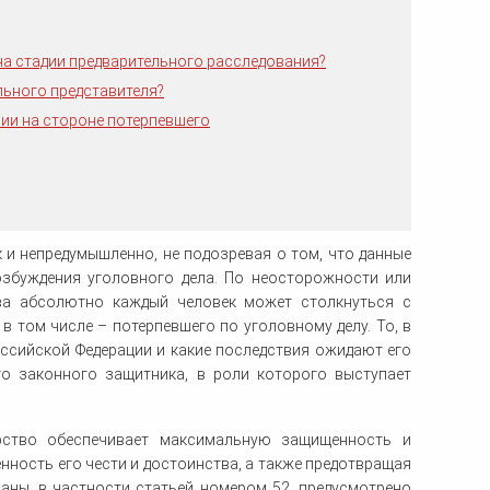
ка
ительном
а стадии предварительного расследования?
льного представителя?
сти
ии на стороне потерпевшего
 и непредумышленно, не подозревая о том, что данные
озбуждения уголовного дела. По неосторожности или
ва абсолютно каждый человек может столкнуться с
в том числе – потерпевшего по уголовному делу. То, в
оссийской Федерации и какие последствия ожидают его
го законного защитника, в роли которого выступает
арство обеспечивает максимальную защищенность и
нность его чести и достоинства, а также предотвращая
аны, в частности статьей номером 52, предусмотрено