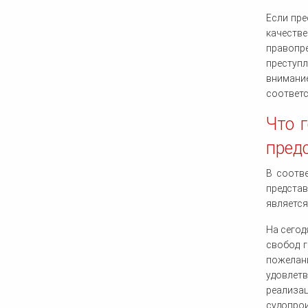
Если пре
качеств
правопр
преступл
внимани
соответс
Что 
пред
В соотв
представ
является
На сегод
свобод 
пожелан
удовлет
реализа
судопрои