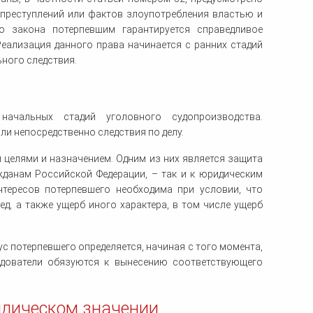
 преступлений или фактов злоупотребления властью и
о закона потерпевшим гарантируется справедливое
еализация данного права начинается с ранних стадий
ьного следствия.
начальных стадий уголовного судопроизводства.
и непосредственно следствия по делу.
 целями и назначением. Одним из них является защита
жданам Российской Федерации, – так и к юридическим
нтересов потерпевшего необходима при условии, что
д, а также ущерб иного характера, в том числе ущерб
ус потерпевшего определяется, начиная с того момента,
едователи обязуются к вынесению соответствующего
идическом значении