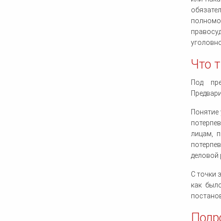
обязате
полномо
правосуд
уголовно
Что 
Под пре
Предвари
Понятие 
потерпев
лицам, 
потерпев
деловой 
С точки 
как был
постано
Подр