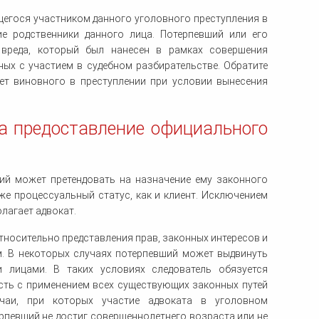
щегося участником данного уголовного преступления в
ие родственники данного лица. Потерпевший или его
 вреда, который был нанесен в рамках совершения
ных с участием в судебном разбирательстве. Обратите
ет виновного в преступлении при условии вынесения
на предоставление официального
ий может претендовать на назначение ему законного
же процессуальный статус, как и клиент. Исключением
лагает адвокат.
тносительно представления прав, законных интересов и
. В некоторых случаях потерпевший может выдвинуть
 лицами. В таких условиях следователь обязуется
ть с применением всех существующих законных путей
учаи, при которых участие адвоката в уголовном
рпевший не достиг совершеннолетнего возраста или не