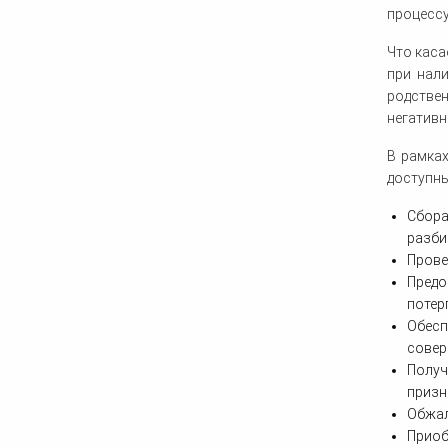
процессу
Что каса
при нали
родствен
негативн
В рамках
доступны
Сбора
разби
Прове
Предо
потер
Обесп
совер
Получ
призн
Обжал
Приоб