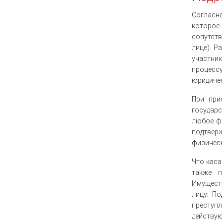
Согласно
которое 
сопутств
лице). Р
участни
процесс
юридичес
При при
государс
любое фи
подтвер
физическ
Что каса
также п
Имуществ
лицу. П
преступ
действу