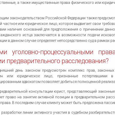
твенные, а также имущественные права физического или юридиче
ющим законодательством Российской Федерации также предусмот
й частное или юридическое лицо, которое выдвигает свои требо
вии наличия оснований для предположения о причинении данног
ражданского истца заключается в возможности подачи исково
ции в данном случае определяет непосредственно суд в рамках р
ми уголовно-процессуальными прав
ии предварительного расследования?
дняшний день законом предусмотрен комплекс прав, законных
нин или юридическое лицо, признанные потерпевшими в 
ированным адвокатом позволяет добиться полноценной реализа
предварительной консультации юрист, представляющий законные
ет право на занятие активной позиции в предварительном расс
права. В последнем случае клиенту может быть предложена пасси
 разработки линии активного участия в судебном разбирательст