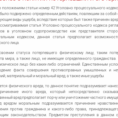
 положениям статьи номер 42 Уголовно процессуального кодекс
было подвержено определенным действиям, повлекшим за собой 
ующие виды ущерба, вследствие которых был также причинен вред
ассматриваемая статья Уголовно процессуального кодекса регла
ков в уголовном судопроизводстве как представителя стор
уальным кодексом, данная статья предполагает возможност
кого лица.
своении статуса потерпевшего физическому лицу, таким пот
тв мира, а также лицо, не имеющее определенного гражданства
зическое лицо без каких-либо ограничений. Единственным усло
ждение факта совершения противоправных умышленных и не
ий, материальный и моральный вред, а также иные ущербы.
ется физического вреда, то данное понятие подразумевает нанес
ричинение иного вреда, который непосредственно сказыв
енный вред предполагает порчу или уничтожение частного имущ
од вредом моральным подразумевается причинение нравствен
ления против гражданина и какого-либо права, принадлежаще
ющим законодательством. Предметом преступления в данном 