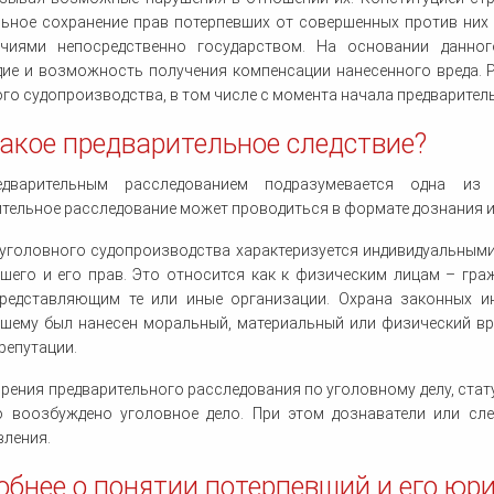
льное сохранение прав потерпевших от совершенных против них
чиями непосредственно государством. На основании данног
ие и возможность получения компенсации нанесенного вреда. Р
го судопроизводства, в том числе с момента начала предварител
такое предварительное следствие?
дварительным расследованием подразумевается одна из 
тельное расследование может проводиться в формате дознания ил
уголовного судопроизводства характеризуется индивидуальными
шего и его прав. Это относится как к физическим лицам – гра
представляющим те или иные организации. Охрана законных и
шему был нанесен моральный, материальный или физический вре
репутации.
зрения предварительного расследования по уголовному делу, стат
о воозбуждено уголовное дело. При этом дознаватели или сл
вления.
обнее о понятии потерпевший и его юр