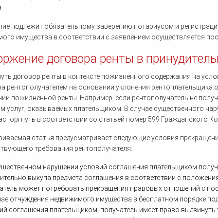
.
ие подлежит обязательному заверению нотариусом и регистрации 
ого имущества в соответствии с заявлением осуществляется пос
оржение договора ренты в принудител
уть договор ренты в контексте пожизненного содержания на усло
а рентополучателем на основании уклонения рентоплательщика о
ии пожизненной ренты. Например, если рентополучатель не получ
м услуг, оказываемых плательщиком. В случае существенного на
сторгнуть в соответствии со статьей номер 599 Гражданского Ко
иваемая статья предусматривает следующие условия прекращен
твующего требования рентополучателя:
ущественном нарушении условий соглашения плательщиком получ
ительно выкупа предмета соглашения в соответствии с положения
атель может потребовать прекращения правовых отношений с по
чае отчуждения недвижимого имущества в бесплатном порядке п
ий соглашения плательщиком, получатель имеет право выдвинуть 