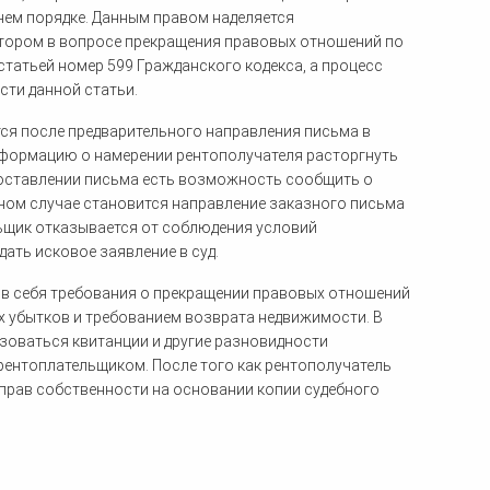
нем порядке. Данным правом наделяется
атором в вопросе прекращения правовых отношений по
татьей номер 599 Гражданского кодекса, а процесс
сти данной статьи.
ся после предварительного направления письма в
нформацию о намерении рентополучателя расторгнуть
составлении письма есть возможность сообщить о
ном случае становится направление заказного письма
льщик отказывается от соблюдения условий
дать исковое заявление в суд.
 в себя требования о прекращении правовых отношений
 убытков и требованием возврата недвижимости. В
ьзоваться квитанции и другие разновидности
ентоплательщиком. После того как рентополучатель
 прав собственности на основании копии судебного