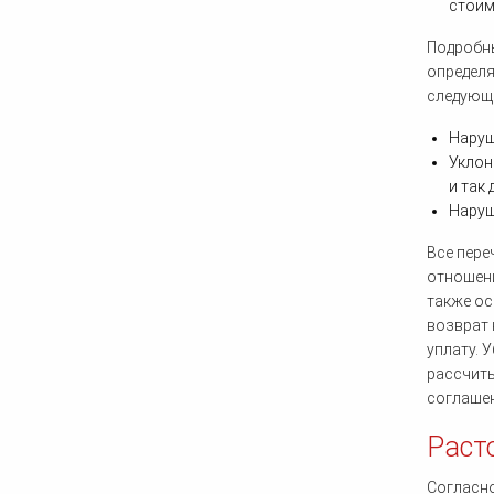
стоим
Подробны
определя
следующ
Наруш
Уклон
и так 
Наруш
Все пере
отношени
также ос
возврат 
уплату. 
рассчиты
соглаше
Раст
Согласно