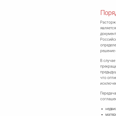
Поря
Расторже
является
документ
Российск
определе
решение 
В случае
прекраще
предыдущ
что опти
исключен
Передача
соглашен
недви
матер