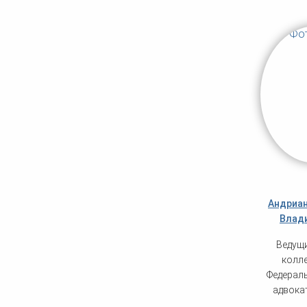
Андриан
Влад
Ведущ
колле
Федерал
адвока