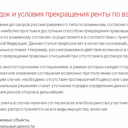
док и условия прекращения ренты по в
ние договоров рассматриваемого типа по взаимному согласию о
 наиболее простым и доступным способом прекращения правовых
а по взаимному согласию осуществляется в соответствии с пунк
ой Федерации. Данная статья предполагает в качестве оснований
нные условия. Например, рассматриваемое действие возможно в 
о прекращении правовых отношений при отсутствии в договоре п
 с многосторонними соглашениями, в рамках которых каждая сто
ние или изменение соглашения возможно при получении согласия 
ем случае, необходимо отсутствие противоречий Кодексу или са
мальным решением станет уточнение порядка определения данног
ия рисков споров в дальнейшем.
 ренты в случае наличия согласия всех или большинства участни
ию распространяется на все виды имущества, включая:
жимые объекты,
иальные ценности,