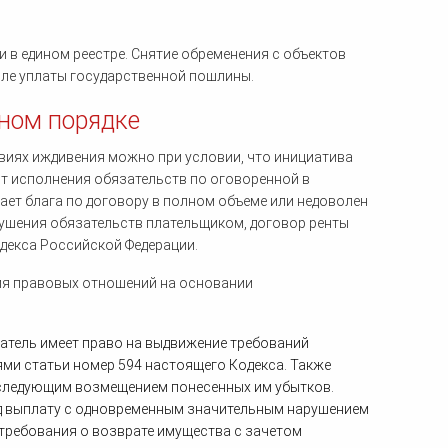
в едином реестре. Снятие обременения с объектов
ле уплаты государственной пошлины.
ьном порядке
виях иждивения можно при условии, что инициатива
т исполнения обязательств по оговоренной в
ает блага по договору в полном объеме или недоволен
рушения обязательств плательщиком, договор ренты
декса Российской Федерации.
ия правовых отношений на основании
атель имеет право на выдвижение требований
ми статьи номер 594 настоящего Кодекса. Также
следующим возмещением понесенных им убытков.
од выплату с одновременным значительным нарушением
требования о возврате имущества с зачетом