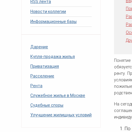
Ве
RSS лента
человека (Страсбург)
Споры по строительному п
Миграционное право
По
Страховые споры
Новости коллегии
Суды
Недвижимость
Ра
Таможенный адвокат
Для юридических лиц
Неимущественные права
Информационные базы
Видео ММКА
Уголовные споры
Ра
Конституционный Суд РФ
Оспаривание сделок
Урегулирование споров в
Ос
Страхование
досудебном порядке
Др
Дарение
Купля-продажа жилья
Понятие
Приватизация
обязует
ренту. П
Расселение
условиям
Рента
пожилые 
родствен
Служебное жилье в Москве
На сего
Судебные споры
соглаше
Улучшение жилищных условий
индивиду
1. П