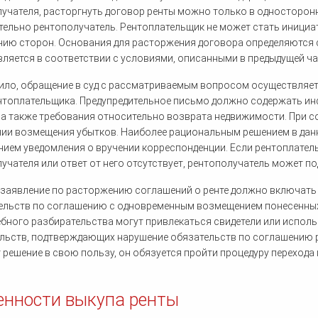
учателя, расторгнуть договор ренты можно только в односторон
ельно рентополучатель. Рентоплательщик не может стать иници
ию сторон. Основания для расторжения договора определяются с
ляется в соответствии с условиями, описанными в предыдущей ча
ило, обращение в суд с рассматриваемым вопросом осуществляет
нтоплательщика. Предупредительное письмо должно содержать и
 а также требования относительно возврата недвижимости. При 
ии возмещения убытков. Наиболее рациональным решением в дан
нием уведомления о вручении корреспонденции. Если рентоплате
учателя или ответ от него отсутствует, рентополучатель может по
заявление по расторжению соглашений о ренте должно включать
ельств по соглашению с одновременным возмещением понесенных
ебного разбирательства могут привлекаться свидетели или испол
льств, подтверждающих нарушение обязательств по соглашению р
 решение в свою пользу, он обязуется пройти процедуру перехода
енности выкупа ренты