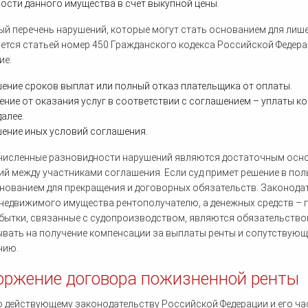
ости данного имущества в счет выкупной цены.
й перечень нарушений, которые могут стать основанием для лиш
ется статьей номер 450 Гражданского кодекса Российской Федера
ие:
ение сроков выплат или полный отказ плательщика от оплаты.
ение от оказания услуг в соответствии с соглашением – уплаты к
далее.
ение иных условий соглашения.
численные разновидности нарушений являются достаточным осн
й между участниками соглашения. Если суд примет решение в пол
нованием для прекращения и договорных обязательств. Законод
недвижимого имущества рентополучателю, а денежных средств – пла
Убытки, связанные с судопроизводством, являются обязательств
вать на получение компенсации за выплаты ренты и сопутствующ
нию.
оржение договора пожизненной ренты
 действующему законодательству Российской Федерации и его ча