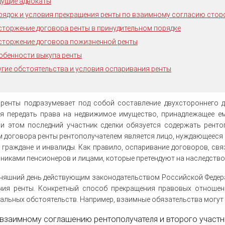
Регистрация сделок с земельными
Служебное жилье в Москве
дущие адвокаты
человека
уголовного дела
Определение поряд
одряду
Профессиональные налоговые
участками
Судебные дела по ДТП
пользования
вычеты
рядок и условия прекращения ренты по взаимному согласию стор
Взыскание по кредитному
Составление брачного договора
Защита в контролирующих
Споры со страховыми
Сокращение штата
Московский областной суд
Защита на предвар
Представительство в суде
Оформление наследства
Обжалование приговора
Возмещение вреда здоровью
Страховые споры при ДТП
договору
органах
компаниями
следствии
Судебные споры
юридическим лицам
сторжение договора ренты в принудительном порядке
Установление факта родственных
Гражданство
Проверка юридической чистоты
Снос пятиэтажек
ОСАГО
Юридическая экспертиза
Кадровый аудит организации
Помощь по уголовным делам
Защита чести и достоинства
Сопровождение бизнеса
Ликвидация предприятий
Возврат имущества
отношений
недвижимости
договоров юристом
Споры о границе земельного
сторжение договора пожизненной ренты
Кассация
Признание завещания
Уголовный адвокат по ДТП
Права собственно
Признание торгов
Стандартные налоговые вычеты
участка
Споры по отпускам
Районные суды
Улучшение жилищных условий
недействительным
недействительными
обенности выкупа ренты
Участие адвоката в суде
Розыск имущества должника
Усыновление
угие обстоятельства и условия оспаривания ренты
 ренты подразумевает под собой составление двухстороннего д
ся передать права на недвижимое имущество, принадлежащее ем
ри этом последний участник сделки обязуется содержать ренто
 договора ренты рентополучателем является лицо, нуждающееся
граждане и инвалиды. Как правило, оспаривание договоров, свя
никами пенсионеров и лицами, которые претендуют на наследство
дняшний день действующим законодательством Российской Федер
ния ренты. Конкретный способ прекращения правовых отношен
альных обстоятельств. Например, взаимные обязательства могут
о взаимному соглашению рентополучателя и второго участн