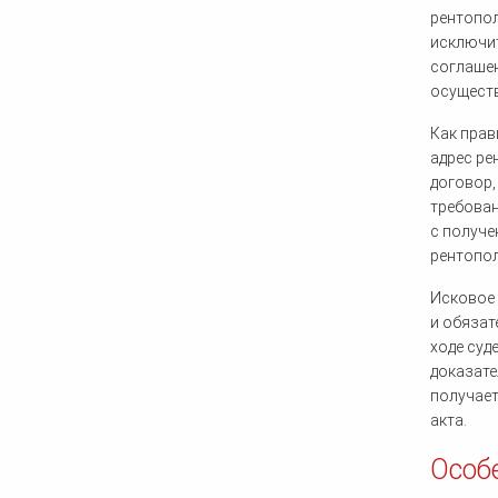
рентопол
исключит
соглашен
осуществ
Как прав
адрес ре
договор,
требован
с получе
рентопол
Исковое 
и обязат
ходе суд
доказате
получает
акта.
Особ