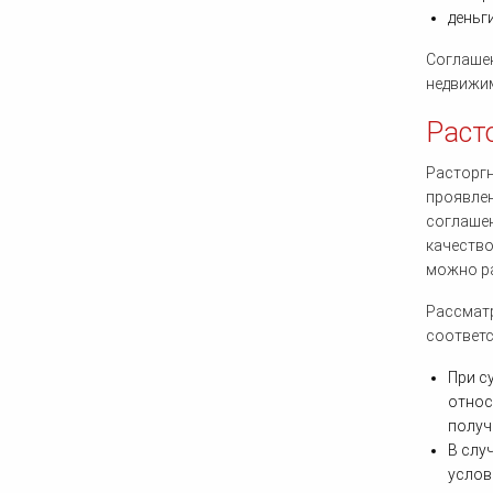
деньги
Соглашен
недвижим
Раст
Расторгн
проявлен
соглашен
качество
можно ра
Рассматр
соответс
При с
относ
получ
В слу
услов