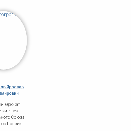
ов Ярослав
имирович
ий адвокат
гии. Член
ьного Союза
тов России