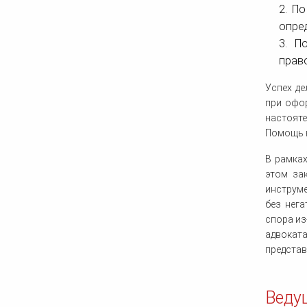
2. П
опре
3. П
прав
Успех де
при офор
настоят
Помощь ю
В рамках
этом за
инструм
без нег
спора из
адвокат
представ
Веду