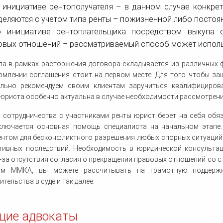
о инициативе рентополучателя – в данном случае конкр
деляются с учетом типа ренты – пожизненной либо постоя
о инициативе рентоплательщика посредством выкупа
овых отношений – рассматриваемый способ может использ
ла в рамках расторжения договора складывается из различных 
млении соглашения стоит на первом месте. Для того чтобы защ
ельно рекомендуем своим клиентам заручиться квалифициро
риста особенно актуальна в случае необходимости рассмотрения
 сотрудничества с участниками ренты юрист берет на себя обя
ключается основная помощь специалиста на начальном этапе
ентом для бесконфликтного разрешения любых спорных ситуаций
ативных последствий. Необходимость в юридической консультац
-за отсутствия согласия о прекращении правовых отношений со с
ам ММКА, вы можете рассчитывать на грамотную поддержку
ительства в суде и так далее.
щие адвокаты