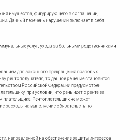
ения имущества, фигурирующего в соглашении,
ции. Данный перечень нарушений включает в себя
оммунальных услуг, ухода за больными родственниками
ованием для законного прекращения правовых
ьзу рентополучателя, то данное решение становится
ательством Российской Федерации предусмотрен
тельщику, при условии, что речь идет о ренте за
ом плательщика. Рентоплательщик не может
ие расходы на выполнение обязательств по
сти, направленной на обеспечение защиты интересов