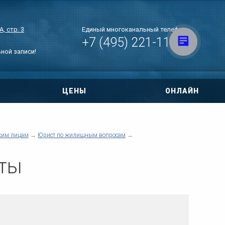
, стр. 3
Единый многоканальный телефон
+7 (495) 221-11-07
ьной записи!
ЦЕНЫ
ОНЛАЙН
овора
ри ДТП
ким лицам
Юрист по жилищным вопросам
 по уголовным
нты
тиры
нт дома
о правам