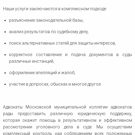
человека (Страсбург)
Споры по строительному п
Миграционное право
Наши услуги заключаются в комплексном подходе:
Страховые споры
Суды
Недвижимость
Таможенный адвокат
Для юридических лиц
Неимущественные права
разъяснение законодательной базы,
Видео ММКА
Уголовные споры
Конституционный Суд РФ
Оспаривание сделок
Урегулирование споров в
анализ результатов по судебному делу,
Страхование
досудебном порядке
поиск альтернативных статей для защиты интересов,
корректное составление и подача документов в суды
различных инстанций,
оформление апелляций и жалоб,
участие в допросах, обысках и многое другое.
Адвокаты Московской муниципальной коллегии адвокатов
рады предоставить различную юридическую поддержку,
которая окажет помощь в результативном и эффективном
рассмотрении уголовного дела в суде. Мы осуществим
комплексный контроль над соблюдением всех положенных