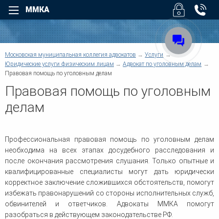
ММКА
Назад
Назад
Для физических лиц
Для юридических лиц
Назад
Московская муниципальная коллегия адвокатов
Услуги
Назад
Уголовные дела
Арбитраж
Юридические услуги физическим лицам
Адвокат по уголовным делам
Назад
Правовая помощь по уголовным делам
Назад
Взыскание долгов
Безопасность бизнеса
Правовая помощь по уголовным
Возмещение вреда
Налоговые споры
Суды
Помощь при ДТП
Юридическое обслуживан
делам
О коллегии
Трудовые споры
Взыскание дебиторской
задолженности
Семейные споры
Услуги
Административные споры
Верховный Суд РФ - Облас
Наследство
суды регионов
Профессиональная правовая помощь по уголовным делам
Договорные отношения
Жилищные споры
необходима на всех этапах досудебного расследования и
Защита деловой репутации
Структура коллегии
Информационные базы
Земельные споры
после окончания рассмотрения слушания. Только опытные и
Компенсация ущерба
Банковское право
квалифицированные специалисты могут дать юридически
Корпоративные споры
Другие суды
Военное право
корректное заключение сложившихся обстоятельств, помогут
Предпринимательское пра
Для физических лиц
Защита прав потребителей
избежать правонарушений со стороны исполнительных служб,
Регистрация и ликвидация
обвинителей и ответчиков. Адвокаты ММКА помогут
Медиация
Новости коллегии
Споры по недвижимости
разобраться в действующем законодательстве РФ.
Европейский Суд по права
Медицинское право