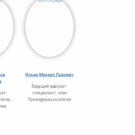
нна
Ильин Михаил Львович
а
Ведущий адвокат-
кат-
специалист, член
легии,
Президиума коллегии
ума