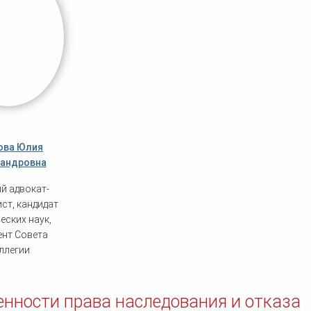
ова Юлия
андровна
й адвокат-
ст, кандидат
еских наук,
ент Совета
ллегии
енности права наследования и отказа