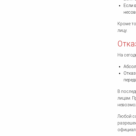
Если 
несов
Кроме то
лицу.
Отка
На сегод
Абсол
Отказ
перед
В послед
лицам. П
невозмо
Любой со
разрешен
официаль