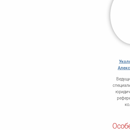
Укол
Алекс
Ведущи
специали
юридич
рефер
ко
Особ