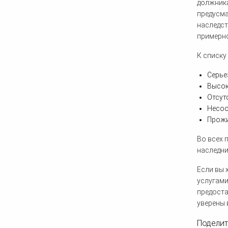
должника
предусма
наследст
примерно
К списку
Серье
Высок
Отсут
Несоо
Прожи
Во всех 
наследни
Если вы 
услугами
предоста
уверены 
Поделить