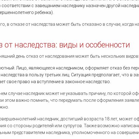
в соответствии с завещанием наследнику назначен другой наследн
ершеннолетнего ребенка).
го, в отказе от наследства может быть отказано в случае, когда
з от наследства: виды и особенности
няшний день отказ от наследования может быть нескольких видов
ютный. Лицо, являющееся наследником, оформляет отказ без пере
 наследства в пользу третьих лиц. Ситуация предполагает, что в з
ает свое право на вступление в законное наследство.
нем случае наследник может не указывать причину, по которой оф
ри этом важно помнить, что передумать после оформления заявлен
жно.
вершеннолетний наследник, достигший возраста 18 лет, может о
ия со стороны родителей или супругов. Также возможно написани
ным представителем наследника, уполномоченного на совершени