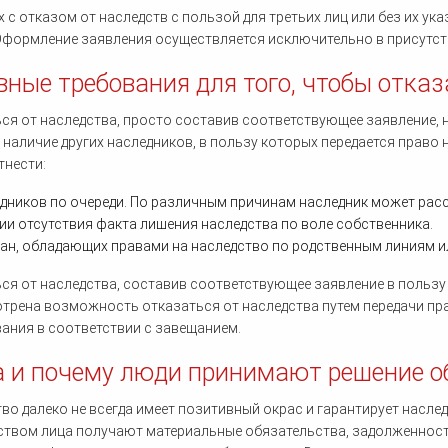
х с отказом от наследств с пользой для третьих лиц или без их у
Оформление заявления осуществляется исключительно в присутст
вные требования для того, чтобы отказ
ся от наследства, просто составив соответствующее заявление,
 наличие других наследников, в пользу которых передается право
тнести:
дников по очереди. По различным причинам наследник может рас
ии отсутствия факта лишения наследства по воле собственника.
ан, обладающих правами на наследство по родственным линиям и
ся от наследства, составив соответствующее заявление в польз
трена возможность отказаться от наследства путем передачи пр
ания в соответствии с завещанием.
а и почему люди принимают решение об
во далеко не всегда имеет позитивный окрас и гарантирует насле
ством лица получают материальные обязательства, задолженности