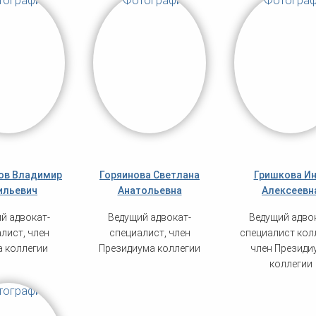
ов Владимир
Горяинова Светлана
Гришкова И
ильевич
Анатольевна
Алексеевн
й адвокат-
Ведущий адвокат-
Ведущий адво
лист, член
специалист, член
специалист кол
а коллегии
Президиума коллегии
член Президи
коллегии