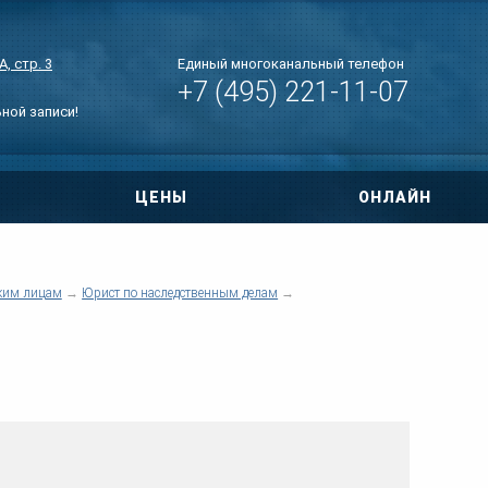
, стр. 3
Единый многоканальный телефон
+7 (495) 221-11-07
ьной записи!
ЦЕНЫ
ОНЛАЙН
овора
ри ДТП
ким лицам
Юрист по наследственным делам
 по уголовным
тиры
нт дома
о правам