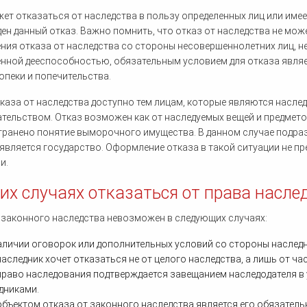
ет отказаться от наследства в пользу определенных лиц или имеет
ен данный отказ. Важно помнить, что отказ от наследства не мож
ия отказа от наследства со стороны несовершеннолетних лиц, не
нной дееспособностью, обязательным условием для отказа явля
опеки и попечительства.
каза от наследства доступно тем лицам, которые являются насле
тельством. Отказ возможен как от наследуемых вещей и предметов,
ранено понятие выморочного имущества. В данном случае подра
является государство. Оформление отказа в такой ситуации не 
и.
ких случаях отказаться от права насл
 законного наследства невозможен в следующих случаях:
аличии оговорок или дополнительных условий со стороны наследн
наследник хочет отказаться не от целого наследства, а лишь от ча
право наследования подтверждается завещанием наследодателя в
дниками.
объектом отказа от законного наследства является его обязатель