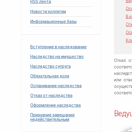
Ве
RSS лента
человека (Страсбург)
Споры по строительному п
Миграционное право
Ос
Страховые споры
Новости коллегии
Суды
Недвижимость
В 
Таможенный адвокат
Для юридических лиц
Неимущественные права
Информационные базы
Видео ММКА
Уголовные споры
От
Конституционный Суд РФ
Оспаривание сделок
Урегулирование споров в
Ос
Страхование
досудебном порядке
Ко
Вступление в наследование
Наследство на имущество
Отказ о
Наследство супруга
соответ
наследст
Обязательная доля
или отв
Оспаривание наследства
осущест
соответс
Отказ от наследства
Оформление наследства
Веду
Признание завещания
недействительным