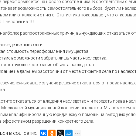
 переоформляется на нового собственника. В соответствии с эти
тривает возможность самостоятельного выбора: будет ли наслед
вом или откажется от него. Статистика показывает, что отказывае
 1 человек из 10.
 наиболее распространенных причин, вынуждающих отказаться от 
зные денежные долги.
ая стоимость переоформления имущества.
ствие возможности забрать лишь часть наследства.
тветствующее состояние объекта наследства.
вание на дальнем расстоянии от места открытия дела по наследст
перечисленных выше случаях решение отказаться от права насле
ка.
хотите отказаться от владения наследством и передать права нас
 Московской муниципальной коллегии адвокатов. Мы поможем по
вим квалифицированную юридическую помощь на выгодных услови
в эффективном разрешении конкретного дела.
ся в соц. сетях: