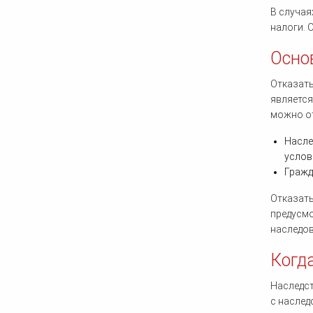
В случая
налоги. 
Осно
Отказать
является
можно о
Насле
услов
Гражд
Отказать
предусмо
наследов
Когд
Наследст
с наслед