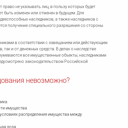
 право не указывать лиц, в пользу которых будет
ет быть изменен или отменен в будущем. Для
дееспособных наследников, а также наследников с
ется получение специального разрешения со стороны
дниками в соответствии с завещанием или действующим
 так и от денежных средств. В делах о наследстве
зумеваются все имущественные объекты, наследниками
предусмотрено законодательством Российской
едования невозможно?
ика.
сти имущества.
 условиях распределения имущества между
ная доля.