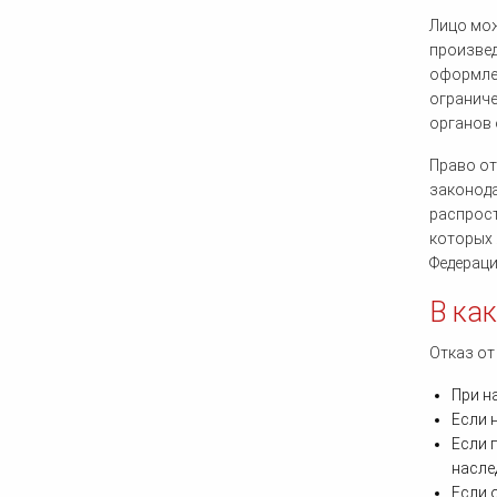
Лицо мож
произвед
оформлен
ограниче
органов 
Право от
законода
распрост
которых 
Федераци
В ка
Отказ от
При н
Если 
Если 
насле
Если 