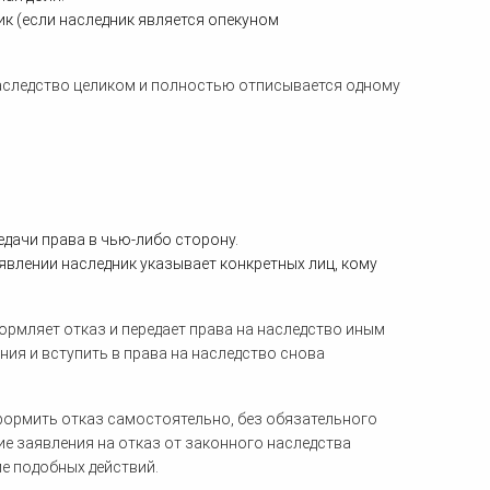
ик (если наследник является опекуном
 наследство целиком и полностью отписывается одному
:
дачи права в чью-либо сторону.
аявлении наследник указывает конкретных лиц, кому
ормляет отказ и передает права на наследство иным
ия и вступить в права на наследство снова
формить отказ самостоятельно, без обязательного
е заявления на отказ от законного наследства
е подобных действий.