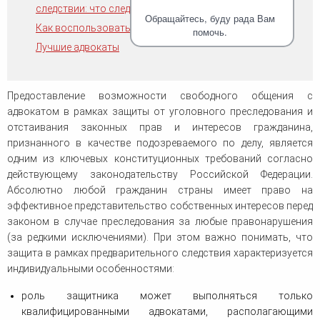
человека (Страсбург)
Споры по строительному п
следствии: что следует помнить?
Миграционное право
Обращайтесь, буду рада Вам
Страховые споры
Как воспользоваться услугами адвокатов ММКА?
Суды
Недвижимость
помочь.
Таможенный адвокат
Для юридических лиц
Лучшие адвокаты
Неимущественные права
Видео ММКА
Уголовные споры
Конституционный Суд РФ
Оспаривание сделок
Урегулирование споров в
Страхование
досудебном порядке
Предоставление возможности свободного общения с
адвокатом в рамках защиты от уголовного преследования и
отстаивания законных прав и интересов гражданина,
признанного в качестве подозреваемого по делу, является
одним из ключевых конституционных требований согласно
действующему законодательству Российской Федерации.
Абсолютно любой гражданин страны имеет право на
эффективное представительство собственных интересов перед
законом в случае преследования за любые правонарушения
(за редкими исключениями). При этом важно понимать, что
защита в рамках предварительного следствия характеризуется
индивидуальными особенностями:
роль защитника может выполняться только
квалифицированными адвокатами, располагающими