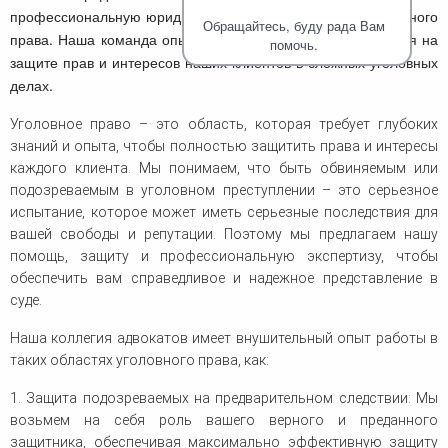
человека (Страсбург)
Споры по строительному п
профессиональную юридическую помощь в области уголовного
Миграционное право
Обращайтесь, буду рада Вам
Страховые споры
права. Наша команда опытных адвокатов специализируется на
Суды
Недвижимость
помочь.
Таможенный адвокат
защите прав и интересов наших клиентов в сложных уголовных
Для юридических лиц
Неимущественные права
Видео ММКА
Уголовные споры
делах.
Конституционный Суд РФ
Оспаривание сделок
Урегулирование споров в
Страхование
досудебном порядке
Уголовное право – это область, которая требует глубоких
знаний и опыта, чтобы полностью защитить права и интересы
каждого клиента. Мы понимаем, что быть обвиняемым или
подозреваемым в уголовном преступлении – это серьезное
испытание, которое может иметь серьезные последствия для
вашей свободы и репутации. Поэтому мы предлагаем нашу
помощь, защиту и профессиональную экспертизу, чтобы
обеспечить вам справедливое и надежное представление в
суде.
Наша коллегия адвокатов имеет внушительный опыт работы в
таких областях уголовного права, как:
1. Защита подозреваемых на предварительном следствии: Мы
возьмем на себя роль вашего верного и преданного
защитника, обеспечивая максимально эффективную защиту