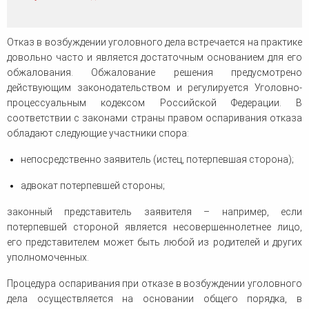
человека (Страсбург)
Споры по строительному п
Миграционное право
Страховые споры
Суды
Недвижимость
Таможенный адвокат
Отказ в возбуждении уголовного дела встречается на практике
Для юридических лиц
Неимущественные права
Видео ММКА
Уголовные споры
довольно часто и является достаточным основанием для его
Конституционный Суд РФ
Оспаривание сделок
Урегулирование споров в
обжалования. Обжалование решения предусмотрено
Страхование
досудебном порядке
действующим законодательством и регулируется Уголовно-
процессуальным кодексом Российской Федерации. В
соответствии с законами страны правом оспаривания отказа
обладают следующие участники спора:
непосредственно заявитель (истец, потерпевшая сторона);
адвокат потерпевшей стороны;
законный представитель заявителя – например, если
потерпевшей стороной является несовершеннолетнее лицо,
его представителем может быть любой из родителей и других
уполномоченных.
Процедура оспаривания при отказе в возбуждении уголовного
дела осуществляется на основании общего порядка, в