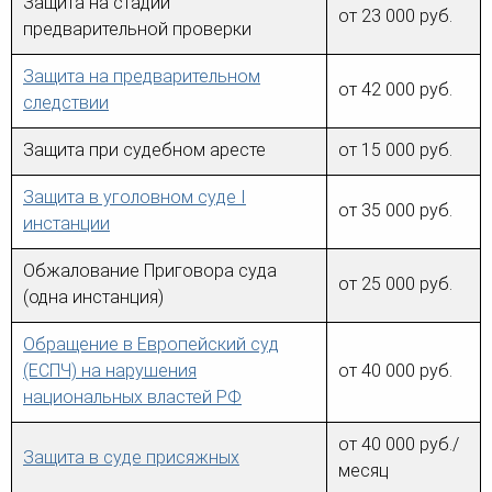
Защита на стадии
человека (Страсбург)
Споры по строительному п
от 23 000 руб.
Миграционное право
предварительной проверки
Страховые споры
Суды
Недвижимость
Таможенный адвокат
Для юридических лиц
Неимущественные права
Защита на предварительном
Видео ММКА
от 42 000 руб.
Уголовные споры
Конституционный Суд РФ
Оспаривание сделок
следствии
Урегулирование споров в
Страхование
досудебном порядке
Защита при судебном аресте
от 15 000 руб.
Защита в уголовном суде I
от 35 000 руб.
инстанции
Обжалование Приговора суда
от 25 000 руб.
(одна инстанция)
Обращение в Европейский суд
(ЕСПЧ) на нарушения
от 40 000 руб.
национальных властей РФ
от 40 000 руб./
Защита в суде присяжных
месяц