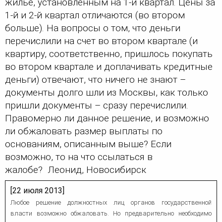
жилье, установленным на 1-й квартал. Цены за
человека (Страсбург)
Споры по строительному п
Миграционное право
1-й и 2-й квартал отличаются (во втором
Страховые споры
Суды
Недвижимость
больше). На вопросы о том, что деньги
Таможенный адвокат
Для юридических лиц
Неимущественные права
Видео ММКА
перечислили на счет во втором квартале (и
Уголовные споры
Конституционный Суд РФ
Оспаривание сделок
Урегулирование споров в
квартиру, соответственно, пришлось покупать
Страхование
досудебном порядке
во втором квартале и доплачивать кредитные
деньги) отвечают, что ничего не знают –
документы долго шли из Москвы, как только
пришли документы – сразу перечислили.
Правомерно ли данное решение, и возможно
ли обжаловать размер выплаты по
основаниям, описанным выше? Если
возможно, то на что ссылаться в
жалобе? Леонид, Новосибирск
[22 июля 2013]
Любое решение должностных лиц органов государственной
власти возможно обжаловать. Но предварительно необходимо