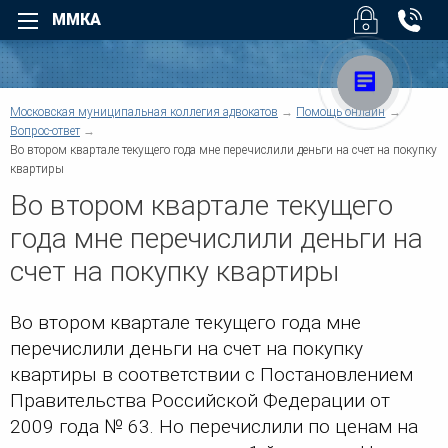
ММКА
Назад
Назад
Для физических лиц
Для юридических лиц
Назад
Московская муниципальная коллегия адвокатов
Помощь онлайн
Назад
Уголовные дела
Арбитраж
Вопрос-ответ
Назад
Во втором квартале текущего года мне перечислили деньги на счет на покупку
Назад
Взыскание долгов
Безопасность бизнеса
квартиры
Возмещение вреда
Налоговые споры
Суды
Во втором квартале текущего
Помощь при ДТП
Юридическое обслуживан
О коллегии
Трудовые споры
Взыскание дебиторской
года мне перечислили деньги на
задолженности
Семейные споры
Услуги
счет на покупку квартиры
Административные споры
Верховный Суд РФ - Облас
Наследство
суды регионов
Договорные отношения
Жилищные споры
Защита деловой репутации
Во втором квартале текущего года мне
Структура коллегии
Информационные базы
Земельные споры
Компенсация ущерба
перечислили деньги на счет на покупку
Банковское право
Корпоративные споры
Другие суды
Военное право
квартиры в соответствии с Постановлением
Предпринимательское пра
Для физических лиц
Защита прав потребителей
Правительства Российской Федерации от
Регистрация и ликвидация
Медиация
2009 года № 63. Но перечислили по ценам на
Новости коллегии
Споры по недвижимости
Европейский Суд по права
Медицинское право