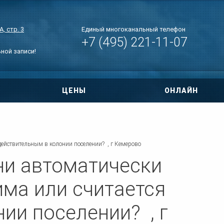
, стр. 3
Единый многоканальный телефон
+7 (495) 221-11-07
ьной записи!
ЦЕНЫ
ОНЛАЙН
овора
ри ДТП
действительным в колонии поселении? , г Кемерово
 по уголовным
ни автоматически
тиры
ма или считается
нт дома
ии поселении? , г
о правам