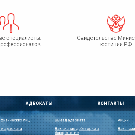
ые специалисты.
Свидетельство Минис
профессионалов
юстиции РФ
АДВОКАТЫ
КОНТАКТЫ
 физических лиц
Выезд адвоката
Акции
ти адвоката
Взыскание дебиторки в
Вакансии
банкротстве