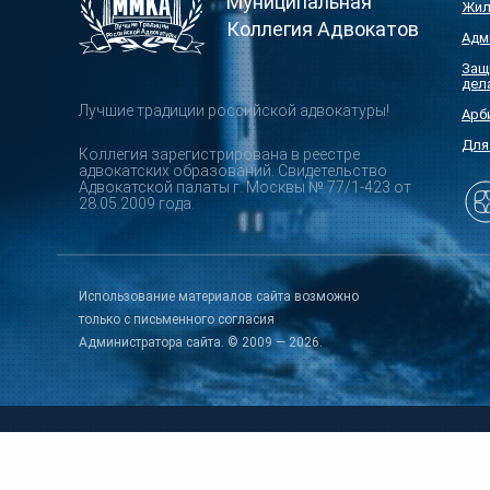
Муниципальная
Жил
Коллегия Адвокатов
Адм
Защ
дел
Лучшие традиции российской адвокатуры!
Арб
Для
Коллегия зарегистрирована в реестре
адвокатских образований. Свидетельство
Адвокатской палаты г. Москвы № 77/1-423 от
28.05.2009 года.
Использование материалов сайта возможно
только с письменного согласия
Администратора сайта. © 2009 — 2026.