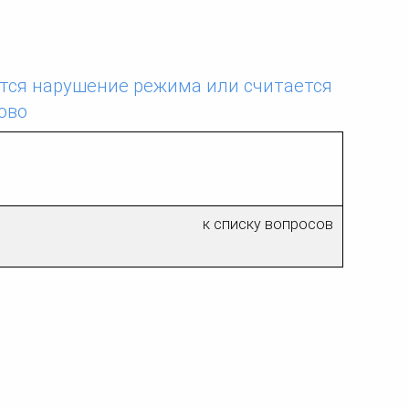
ка
ительном
тся нарушение режима или считается
сти
ово
к списку вопросов