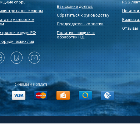
ищные споры
RSS лен
Взыскание долгов
инистративные споры
Новости 
Обратиться к руководству
ита по уголовным
Бизнес-а
ам
Председатель коллегии
Отзывы
итражные суды РФ
Политика защиты и
обработки ПД
 юридических лиц
Принимаем к оплате