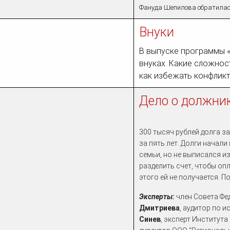
Фануда Шепилова обратилас
Внуки
В выпуске программы «
внуках. Какие сложнос
как избежать конфлик
Дело о должни
300 тысяч рублей долга з
за пять лет. Долги начали
семьи, но не выписался и
разделить счет, чтобы оп
этого ей не получается. 
Эксперты:
член Совета Фе
Дмитриева
, аудитор по 
Синев
, эксперт Институт