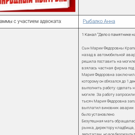
аммы с участием адвоката:
Рыбалко Анна
1 Канал "Дело о памятнике н
Сын Марии Федоровны Крапив
назад в автомобильной авар
решила поставить на могиле
взялась частная фирма под
Мария Федоровна заключила 
которому он обязался до 1 д
выполнить работу: сделать н
могиле. За работу запросили 
тысяч Мария Федоровна запл
выплатил виновник аварии. 
было установлено.
Безутешная мать обращалас
рынка, директору кладбища,
депутатам, но все безрезуль