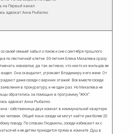
ь на Первый канал.
ась адвокат Анна Рыбалко.
о своей семьей забыл о покое и сне с сентября прошлого
едка по лестничной клетке. 30-летняя Елена Михалева сразу
тмечать новоселье, да так активно, что никто из жильцов ее
не видел. Она скандалит, угрожает Владимиру и его жене. От
радают даже соседи с верхних этажей. Все вместе соседи
аявления в прокуратуру, и не один раз. Но Михалева не
льцы обратились за помощью в программу "ЖКХ".
лась адвокат Анна Рыбалко.
а - собственница двух комнат в коммунальной квартире.
ех человек. Общий язык соседи не могут найти уже более 20
юбому поводу. По словам Людмилы, соседи избивают их с
ваться ей и ее детям приходится прямо в комнате. Душ в