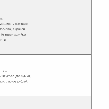
ка
ительном
у.
сти
 машины и сбежало.
огибла, а деньги
рь бывшая хозяйка
овца.
Мытищ
кий украл две сумки,
 миллионов рублей.