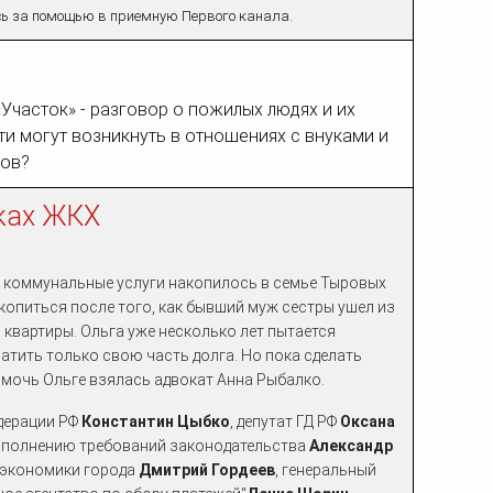
ь за помощью в приемную Первого канала.
Участок» - разговор о пожилых людях и их
ти могут возникнуть в отношениях с внуками и
тов?
ках ЖКХ
а коммунальные услуги накопилось в семье Тыровых
 копиться после того, как бывший муж сестры ушел из
з квартиры. Ольга уже несколько лет пытается
латить только свою часть долга. Но пока сделать
Помочь Ольге взялась адвокат Анна Рыбалко.
дерации РФ
Константин Цыбко
, депутат ГД РФ
Оксана
исполнению требований законодательства
Александр
а экономики города
Дмитрий Гордеев
, генеральный