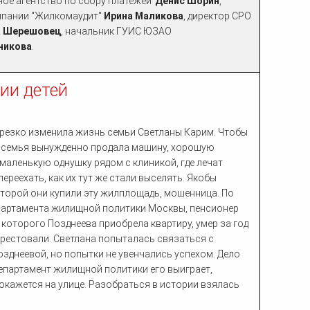
ое агентство по сбору платежей"
Денис Шорин
,
мпании "Жилкомаудит"
Ирина Маликова
, директор СРО
а Шерешовец
, начальник ГУИС ЮЗАО
никова
.
ии детей
 резко изменила жизнь семьи Светланы Карим. Чтобы
ь, семья вынужденно продала машину, хорошую
 маленькую однушку рядом с клиникой, где лечат
переехать, как их тут же стали выселять. Якобы
оторой они купили эту жилплощадь, мошенница. По
артамента жилищной политики Москвы, пенсионер
 которого Позднеева приобрела квартиру, умер за год
 арестовали. Светлана попыталась связаться с
зднеевой, но попытки не увенчались успехом. Дело
Департамент жилищной политики его выиграет,
 окажется на улице. Разобраться в истории взялась