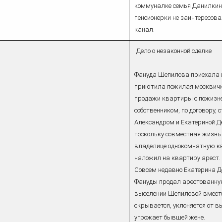
коммуналке семья Данилкины
пенсионерки не заинтересов
канал.
Дело о незаконной сделке
Фануда Шепилова приехала в
приютила пожилая москвичк
продажи квартиры с пожиз
собственником, по договору
Александром и Екатериной Де
поскольку совместная жизнь
владелице однокомнатную кв
наложил на квартиру арест.
Совсем недавно Екатерина Д
Фануды продал арестованную 
выселении Шепиловой вместе 
скрывается, уклоняется от 
угрожает бывшей жене.