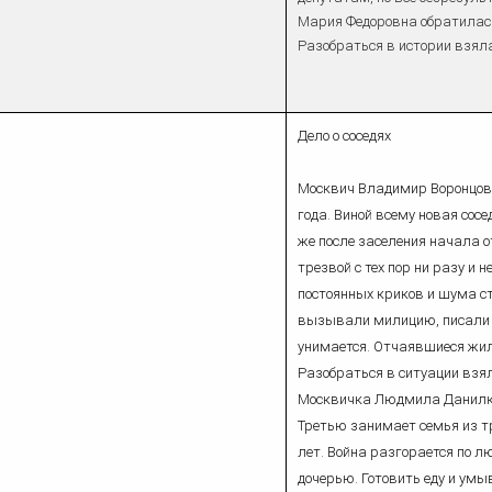
Мария Федоровна обратилас
Разобраться в истории взял
Дело о соседях
Москвич Владимир Воронцов с
года. Виной всему новая сос
же после заселения начала о
трезвой с тех пор ни разу и 
постоянных криков и шума ст
вызывали милицию, писали з
унимается. Отчаявшиеся жи
Разобраться в ситуации взя
Москвичка Людмила Данилкин
Третью занимает семья из тр
лет. Война разгорается по л
дочерью. Готовить еду и умы