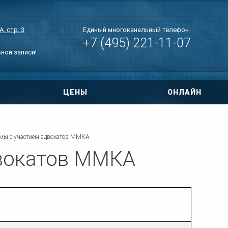
, стр. 3
Единый многоканальный телефон
+7 (495) 221-11-07
ьной записи!
ЦЕНЫ
ОНЛАЙН
овора
ри ДТП
мы с участием адвокатов ММКА
двокатов ММКА
 по уголовным
тиры
нт дома
о правам