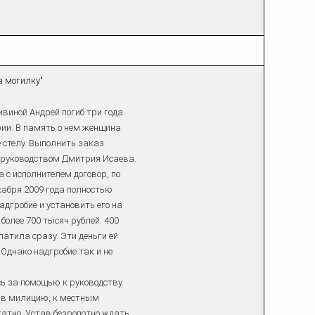
а могилку"
иной Андрей погиб три года
ии. В память о нем женщина
 стелу. Выполнить заказ
 руководством Дмитрия Исаева.
с исполнителем договор, по
екабря 2009 года полностью
адгробие и установить его на
более 700 тысяч рублей. 400
атила сразу. Эти деньги ей
Однако надгробие так и не
ь за помощью к руководству
 в милицию, к местным
татно. Устав безропотно ждать,