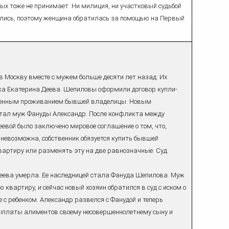
х тоже не принимает. Ни милиция, ни участковый судьбой
ались, поэтому женщина обратилась за помощью на Первый
 Москву вместе с мужем больше десяти лет назад. Их
а Екатерина Деева. Шепиловы оформили договор купли-
ненным проживанием бывшей владелицы. Новым
, стал муж Фануды Александр. После конфликта между
евой было заключено мировое соглашение о том, что,
 невозможна, собственник обязуется купить бывшей
артиру или разменять эту на две равнозначные. Суд
еева умерла. Ее наследницей стала Фануда Шепилова. Муж
квартиру, и сейчас новый хозяин обратился в суд с иском о
с ребенком. Александр развелся с Фанудой и теперь
выплаты алиментов своему несовершеннолетнему сыну и