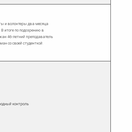
нты и волонтеры два месяца
 В итоге по подозрению в
жан 46-летний преподаватель
ман со своей студенткой.
родный контроль