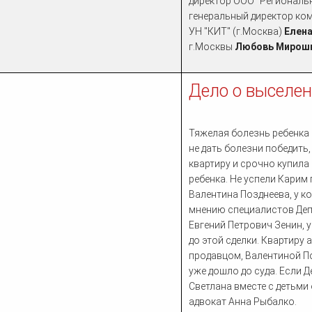
директор ООО "Региональн
генеральный директор ко
УН "КИТ" (г.Москва)
Елен
г.Москвы
Любовь Мирош
Дело о выселен
Тяжелая болезнь ребенка
не дать болезни победит
квартиру и срочно купила
ребенка. Не успели Карим 
Валентина Позднеева, у к
мнению специалистов Деп
Евгений Петрович Зенин, у
до этой сделки. Квартиру
продавцом, Валентиной По
уже дошло до суда. Если 
Светлана вместе с детьми
адвокат Анна Рыбалко.