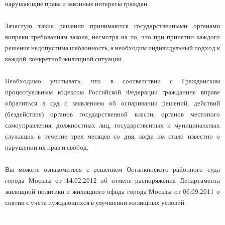
человека (Страсбург)
нарушающие права и законные интересы граждан.
Споры по строительному п
Миграционное право
Страховые споры
Суды
Недвижимость
Зачастую такие решения принимаются государственными органами
Таможенный адвокат
Для юридических лиц
Неимущественные права
вопреки требованиям закона, несмотря на то, что при принятии каждого
Видео ММКА
Уголовные споры
Конституционный Суд РФ
Оспаривание сделок
решения недопустима шаблонность, а необходим индивидульный подход к
Урегулирование споров в
Страхование
каждой конкретной жилищной ситуации.
досудебном порядке
Необходимо учитывать, что в соответствии с Гражданским
процессуальным кодексом Российской Федерации гражданине вправе
обратиться в суд с заявлением об оспаривании решений, действий
(бездействия) органов государственной власти, органов местоного
самоуправления, должностных лиц, государственных и муниципальных
служащих в течение трех месяцев со дня, когда им стало известно о
нарушении их прав и свобод.
Вы можете ознакомиться с решением Останкинского районного суда
города Москвы от 14.02.2012 об отмене распоряжения Департамента
жилищной политики и жилищного офнда города Москвы от 06.09.2011 о
снятии с учета нуждающихся в улучшении жилищных условий.