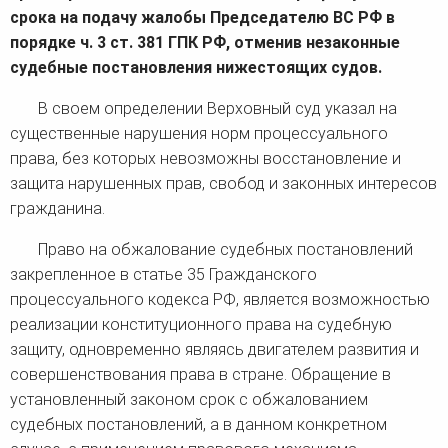
человека (Страсбург)
Споры по строительному п
срока на подачу жалобы Председателю ВС РФ в
Миграционное право
Страховые споры
порядке ч. 3 ст. 381 ГПК РФ, отменив незаконные
Суды
Недвижимость
Таможенный адвокат
Для юридических лиц
судебные постановления нижестоящих судов.
Неимущественные права
Видео ММКА
Уголовные споры
Конституционный Суд РФ
Оспаривание сделок
Урегулирование споров в
В своем определении Верховный суд указал на
Страхование
досудебном порядке
существенные нарушения норм процессуального
права, без которых невозможны восстановление и
защита нарушенных прав, свобод и законных интересов
гражданина.
Право на обжалование судебных постановлений
закрепленное в статье 35 Гражданского
процессуального кодекса РФ, является возможностью
реализации конституционного права на судебную
защиту, одновременно являясь двигателем развития и
совершенствования права в стране. Обращение в
установленный законом срок с обжалованием
судебных постановлений, а в данном конкретном