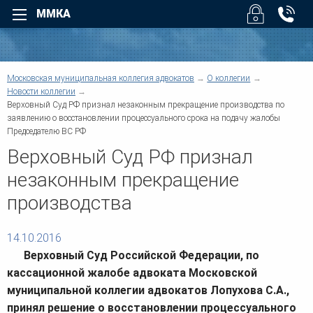
ММКА
Назад
Назад
Для физических лиц
Для юридических лиц
Назад
Московская муниципальная коллегия адвокатов
О коллегии
Назад
Уголовные дела
Арбитраж
Новости коллегии
Назад
Верховный Суд РФ признал незаконным прекращение производства по
Назад
Взыскание долгов
Безопасность бизнеса
заявлению о восстановлении процессуального срока на подачу жалобы
Возмещение вреда
Налоговые споры
Председателю ВС РФ
Суды
Помощь при ДТП
Юридическое обслуживан
Верховный Суд РФ признал
О коллегии
Трудовые споры
Взыскание дебиторской
задолженности
незаконным прекращение
Семейные споры
Услуги
Административные споры
Верховный Суд РФ - Облас
Наследство
производства
суды регионов
Договорные отношения
Жилищные споры
Защита деловой репутации
Структура коллегии
Информационные базы
Земельные споры
Компенсация ущерба
14.10.2016
Банковское право
Корпоративные споры
Другие суды
Верховный Суд Российской Федерации, по
Военное право
Предпринимательское пра
Для физических лиц
кассационной жалобе адвоката Московской
Защита прав потребителей
Регистрация и ликвидация
муниципальной коллегии адвокатов Лопухова С.А.,
Медиация
Новости коллегии
Споры по недвижимости
принял решение о восстановлении процессуального
Европейский Суд по права
Медицинское право