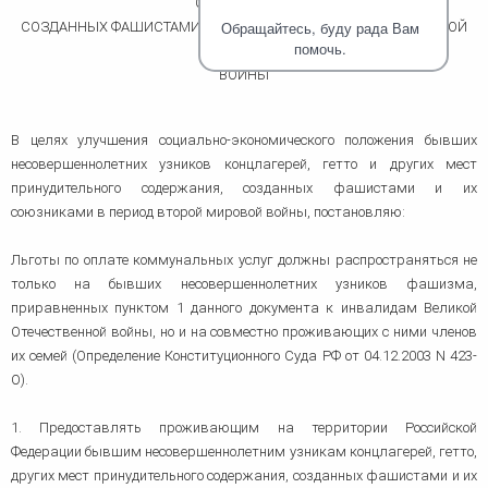
СОДЕРЖАНИЯ,
человека (Страсбург)
Споры по строительному п
Миграционное право
Обращайтесь, буду рада Вам
СОЗДАННЫХ ФАШИСТАМИ И ИХ СОЮЗНИКАМИ В ПЕРИОД ВТОРОЙ
Страховые споры
Суды
Недвижимость
помочь.
МИРОВОЙ
Таможенный адвокат
Для юридических лиц
Неимущественные права
ВОЙНЫ
Видео ММКА
Уголовные споры
Конституционный Суд РФ
Оспаривание сделок
Урегулирование споров в
Страхование
досудебном порядке
В целях улучшения социально-экономического положения бывших
несовершеннолетних узников концлагерей, гетто и других мест
принудительного содержания, созданных фашистами и их
союзниками в период второй мировой войны, постановляю:
Льготы по оплате коммунальных услуг должны распространяться не
только на бывших несовершеннолетних узников фашизма,
приравненных пунктом 1 данного документа к инвалидам Великой
Отечественной войны, но и на совместно проживающих с ними членов
их семей (Определение Конституционного Суда РФ от 04.12.2003 N 423-
О).
1. Предоставлять проживающим на территории Российской
Федерации бывшим несовершеннолетним узникам концлагерей, гетто,
других мест принудительного содержания, созданных фашистами и их