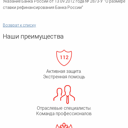
Указание Банка России от 13.09.2012 года № 2873-У "О размере
человека (Страсбург)
Споры по строительному п
Миграционное право
ставки рефинансирования Банка России"
Страховые споры
Суды
Недвижимость
Таможенный адвокат
Для юридических лиц
Неимущественные права
Видео ММКА
Уголовные споры
Конституционный Суд РФ
Возврат к списку
Оспаривание сделок
Урегулирование споров в
Страхование
досудебном порядке
Наши преимущества
Активная защита.
Экстренная помощь
Отраслевые специалисты.
Команда профессионалов