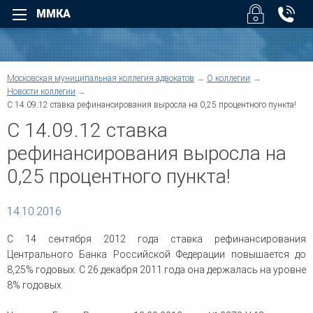
ММКА
Назад
Назад
Для физических лиц
Для юридических лиц
Назад
Московская муниципальная коллегия адвокатов
О коллегии
Назад
Уголовные дела
Арбитраж
Новости коллегии
Назад
С 14.09.12 ставка рефинансирования выросла на 0,25 процентного пункта!
Назад
Взыскание долгов
Безопасность бизнеса
С 14.09.12 ставка
Возмещение вреда
Налоговые споры
Суды
Помощь при ДТП
Юридическое обслуживан
рефинансирования выросла на
О коллегии
Трудовые споры
Взыскание дебиторской
задолженности
0,25 процентного пункта!
Семейные споры
Услуги
Административные споры
Верховный Суд РФ - Облас
Наследство
суды регионов
Договорные отношения
Жилищные споры
14.10.2016
Защита деловой репутации
Структура коллегии
Информационные базы
Земельные споры
Компенсация ущерба
С 14 сентября 2012 года ставка рефинансирования
Банковское право
Корпоративные споры
Другие суды
Центрального Банка Российской Федерации повышается до
Военное право
Предпринимательское пра
Для физических лиц
8,25% годовых. С 26 декабря 2011 года она держалась на уровне
Защита прав потребителей
8% годовых.
Регистрация и ликвидация
Медиация
Новости коллегии
Споры по недвижимости
Европейский Суд по права
Медицинское право