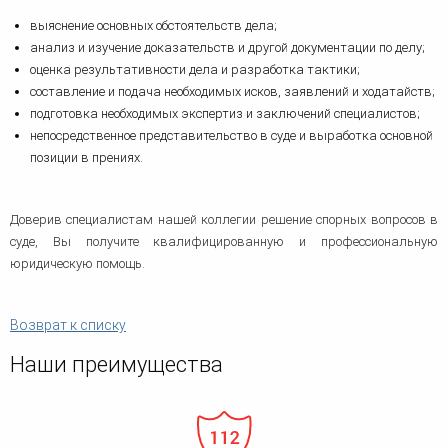
человека (Страсбург)
Споры по строительному п
Миграционное право
выяснение основных обстоятельств дела;
Страховые споры
Суды
Недвижимость
анализ и изучение доказательств и другой документации по делу;
Таможенный адвокат
Для юридических лиц
Неимущественные права
оценка результативности дела и разработка тактики;
Видео ММКА
Уголовные споры
Конституционный Суд РФ
Оспаривание сделок
составление и подача необходимых исков, заявлений и ходатайств;
Урегулирование споров в
подготовка необходимых экспертиз и заключений специалистов;
Страхование
досудебном порядке
непосредственное представительство в суде и выработка основной
позиции в прениях.
Доверив специалистам нашей коллегии решение спорных вопросов в
суде, Вы получите квалифицированную и профессиональную
юридическую помощь.
Возврат к списку
Наши преимущества