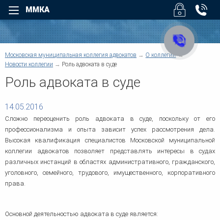
ММКА
Назад
Назад
Для физических лиц
Для юридических лиц
Назад
Московская муниципальная коллегия адвокатов
О коллегии
Назад
Уголовные дела
Арбитраж
Новости коллегии
Роль адвоката в суде
Назад
Назад
Взыскание долгов
Безопасность бизнеса
Роль адвоката в суде
Возмещение вреда
Налоговые споры
Суды
Помощь при ДТП
Юридическое обслуживан
14.05.2016
О коллегии
Трудовые споры
Взыскание дебиторской
задолженности
Сложно переоценить роль адвоката в суде, поскольку от его
Семейные споры
Услуги
профессионализма и опыта зависит успех рассмотрения дела.
Административные споры
Верховный Суд РФ - Облас
Наследство
суды регионов
Высокая квалификация специалистов Московской муниципальной
Договорные отношения
Жилищные споры
коллегии адвокатов позволяет представлять интересы в судах
Защита деловой репутации
Структура коллегии
Информационные базы
Земельные споры
различных инстанций в областях административного, гражданского,
Компенсация ущерба
Банковское право
уголовного, семейного, трудового, имущественного, корпоративного
Корпоративные споры
Другие суды
Военное право
права.
Предпринимательское пра
Для физических лиц
Защита прав потребителей
Регистрация и ликвидация
Медиация
Новости коллегии
Споры по недвижимости
Основной деятельностью адвоката в суде является:
Европейский Суд по права
Медицинское право