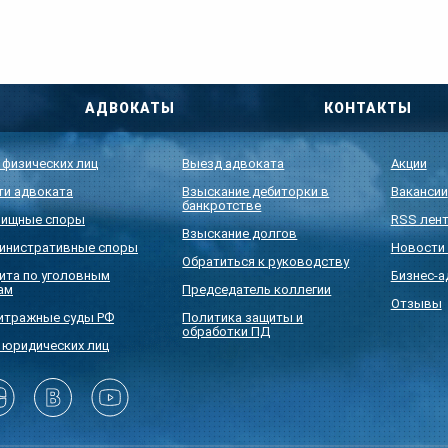
АДВОКАТЫ
КОНТАКТЫ
 физических лиц
Выезд адвоката
Акции
ти адвоката
Взыскание дебиторки в
Вакансии
банкротстве
ищные споры
RSS лен
Взыскание долгов
инистративные споры
Новости 
Обратиться к руководству
ита по уголовным
Бизнес-а
ам
Председатель коллегии
Отзывы
итражные суды РФ
Политика защиты и
обработки ПД
 юридических лиц