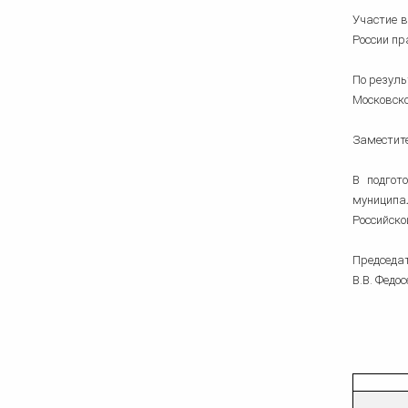
Участие в
России п
По резуль
Московско
Заместит
В подгот
муниципа
Российско
Председат
В.В. Федос