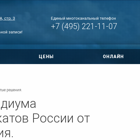
, стр. 3
Единый многоканальный телефон
+7 (495) 221-11-07
ьной записи!
ЦЕНЫ
ОНЛАЙН
овора
ри ДТП
тые решения.
 по уголовным
идиума
тиры
атов России от
нт дома
ия.
о правам