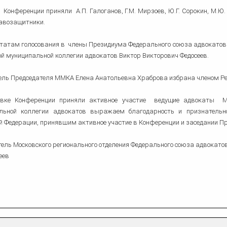
 Конференции приняли А.П. Галоганов, Г.М. Мирзоев, Ю.Г. Сорокин, М.Ю.
равозащитники.
татам голосования в члены Президиума Федерального союза адвокатов 
й муниципальной коллегии адвокатов Виктор Викторович Федосеев.
ель Председателя ММКА Елена Анатольевна Храброва избрана членом Ре
овке Конференции приняли активное участие ведущие адвокаты М
льной коллегии адвокатов выражаем благодарность и признательн
й Федерации, принявшим активное участие в Конференции и заседании П
ель Московского регионального отделения Федерального союза адвокатов
еев