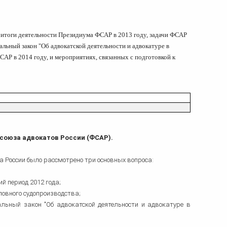
ка
ительном
итоги деятельности Президиума ФСАР в 2013 году, задачи ФСАР
альный закон "Об адвокатской деятельности и адвокатуре в
сти
АР в 2014 году, и мероприятиях, связанных с подготовкой к
 союза адвокатов России (ФСАР).
а России было рассмотрено три основных вопроса:
й период 2012 года;
ловного судопроизводства;
льный закон "Об адвокатской деятельности и адвокатуре в