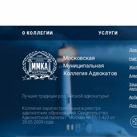
О КОЛЛЕГИИ
УСЛУГИ
Для
Московская
Най
Муниципальная
Жил
Коллегия Адвокатов
Адм
Защ
дел
Лучшие традиции российской адвокатуры!
Арб
Для
Коллегия зарегистрирована в реестре
адвокатских образований. Свидетельство
Адвокатской палаты г. Москвы № 77/1-423 от
28.05.2009 года.