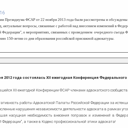
Регистрация сделок с земельными
Служебное жилье в Москве
человека
уголовного дела
Определение поряд
одряду
Профессиональные налоговые
участками
Судебные дела по ДТП
пользования
вычеты
Взыскание по кредитному
Составление брачного договора
Защита в контролирующих
Споры со страховыми
Сокращение штата
Московский областной суд
Защита на предвар
Представительство в суде
Оформление наследства
Обжалование приговора
016
Возмещение вреда здоровью
Страховые споры при ДТП
договору
органах
компаниями
следствии
Судебные споры
юридическим лицам
Установление факта родственных
Гражданство
Проверка юридической чистоты
Снос пятиэтажек
ОСАГО
Юридическая экспертиза
Кадровый аудит организации
нии Президиума ФСАР от 22 ноября 2013 года были рассмотрены и обсуждены 
Помощь по уголовным делам
Защита чести и достоинства
Сопровождение бизнеса
Ликвидация предприятий
Возврат имущества
отношений
недвижимости
договоров юристом
Споры о границе земельного
Кассация
Признание завещания
д, актуальные вопросы, связанные с работой над внесением изменений в Федер
Уголовный адвокат по ДТП
Права собственно
Признание торгов
Стандартные налоговые вычеты
участка
Споры по отпускам
Районные суды
Улучшение жилищных условий
недействительным
недействительными
Участие адвоката в суде
Розыск имущества должника
Усыновление
й Федерации", о мероприятиях, связанных с проведением очередного съезда ФС
нию 150-летия со дня образования российской присяжной адвокатуры.
ря 2012 года состоялась XII ежегодная Конференция Федерального
вшейся XII ежегодной Конференции ФСАР членами адвокатского сообществ
тативность работы Адвокатской Палаты Российской Федерации за истекши
исленные нарушения независимости деятельности адвоката в рамках уго
вшая насущная необходимость внесения поправок и изменений в Федера
й Федерации", а также в Кодекс профессиональной этики адвоката!