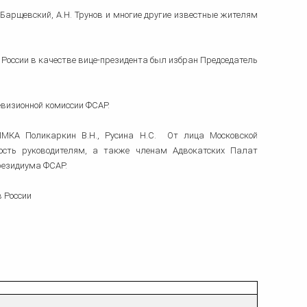
 Барщевский, А.Н. Трунов и многие другие известные жителям
России в качестве вице-президента был избран Председатель
визионной комиссии ФСАР.
МКА Поликаркин В.Н., Русина Н.С. От лица Московской
ость руководителям, а также членам Адвокатских Палат
резидиума ФСАР.
 России