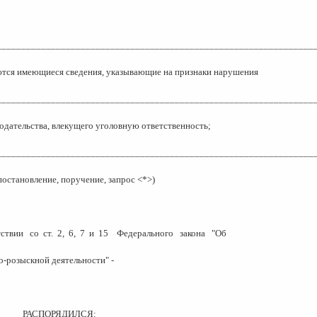
________________________________________________________________
ются имеющиеся сведения, указывающие на признаки нарушения
________________________________________________________________
одательства, влекущего уголовную ответственность;
________________________________________________________________
постановление, поручение, запрос
<*>
)
тствии
со
ст.
2
,
6
,
7
и
15
Федерального
закона
"Об
о-розыскной деятельности" -
РАСПОРЯДИЛСЯ: