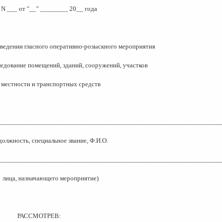
N ___ от "__" ________ 20__ года
оведении гласного оперативно-розыскного мероприятия
едование помещений, зданий, сооружений, участков
местности и транспортных средств
________________________________________________________________
должность, специальное звание, Ф.И.О.
________________________________________________________________
лица, назначающего мероприятие)
РАССМОТРЕВ: