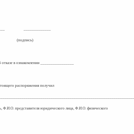
___
_____________
(подпись)
б отказе в ознакомлении ________________
тоящего распоряжения получил
________________________________________________________________
, Ф.И.О. представителя юридического лица, Ф.И.О. физического