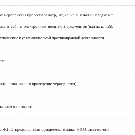
________________________________________________________________
ах мероприятия провести осмотр,
изучение
и
изъятие
предметов
щих
в
себя
и
электронные
носители), документов (или их копий),
тношение к устанавливаемой противоправной деятельности.
ати
________________________________________________________________
лица, назначившего проведение мероприятия)
жением ознакомлен
________________________________________________________________
, Ф.И.О. представителя юридического лица, Ф.И.О. физического