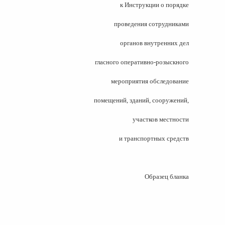
ка
к Инструкции о порядке
ительном
проведения сотрудниками
органов внутренних дел
сти
гласного оперативно-розыскного
мероприятия обследование
помещений, зданий, сооружений,
участков местности
и транспортных средств
Образец бланка