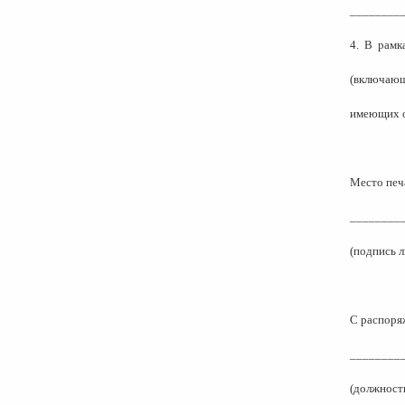
________
4.
В
рамк
(включаю
имеющих о
Место печ
________
(подпись 
С распоря
________
(должность