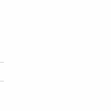
___
___