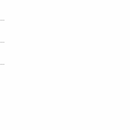
___
___
___