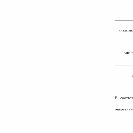
________
(излага
________
закон
________
В
соотве
оперативн