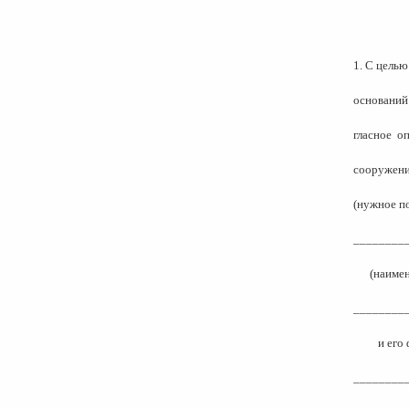
1. С цель
оснований
гласное
оп
сооружени
(нужное п
________
(наиме
________
и его
________