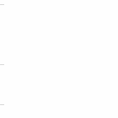
___
___
___