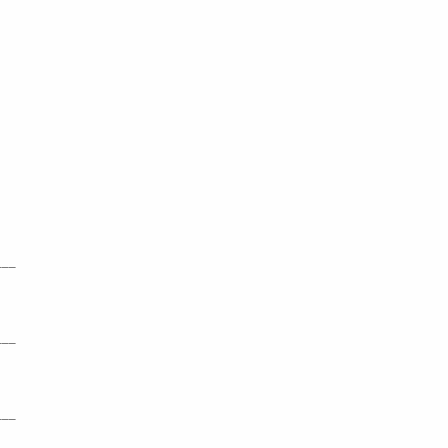
___
___
___