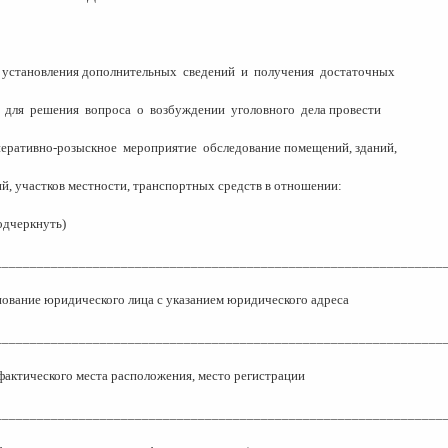
ю установления дополнительных
сведений
и
получения
достаточных
для
решения
вопроса
о
возбуждении
уголовного
дела провести
еративно-розыскное
мероприятие
обследование помещений, зданий,
й, участков местности, транспортных средств в отношении:
одчеркнуть)
________________________________________________________________
нование юридического лица с указанием юридического адреса
________________________________________________________________
 фактического места расположения, место регистрации
________________________________________________________________