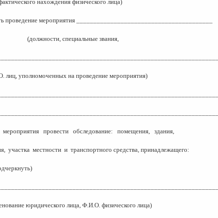
фактического нахождения физического лица)
ть проведение мероприятия ________________________________________
(должности, специальные звания,
________________________________________________________________
О. лиц, уполномоченных на проведение мероприятия)
________________________________________________________________
________________________________________________________________
мероприятия
провести
обследование:
помещения,
здания,
я,
участка
местности
и
транспортного средства, принадлежащего:
одчеркнуть)
________________________________________________________________
енование юридического лица, Ф.И.О. физического лица)