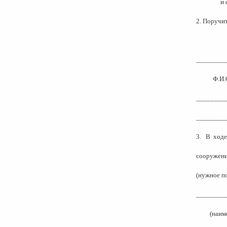
и 
2. Поручи
________
Ф.И.
________
________
3.
В
ходе
сооружени
(нужное п
________
(наим