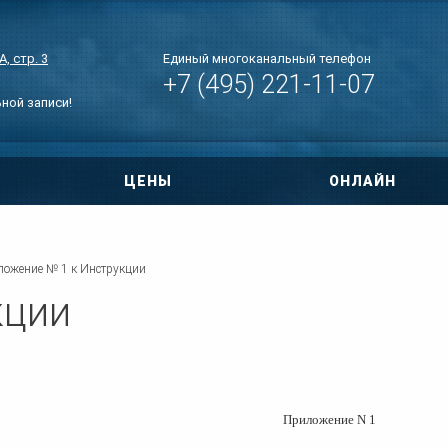
, стр. 3
Единый многоканальный телефон
+7 (495) 221-11-07
ьной записи!
ЦЕНЫ
ОНЛАЙН
овора
ри ДТП
ожение № 1 к Инструкции
кции
 по уголовным
тиры
нт дома
Приложение N 1
о правам