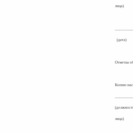
лица)
________
(дата)
Отметка о
Копию нас
________
(должность
лица)