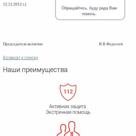
человека (Страсбург)
Споры по строительному п
12.12.2012 г.)
Миграционное право
Обращайтесь, буду рада Вам
Страховые споры
Суды
Недвижимость
помочь.
Таможенный адвокат
Для юридических лиц
Неимущественные права
Видео ММКА
Уголовные споры
Конституционный Суд РФ
Оспаривание сделок
Урегулирование споров в
Страхование
досудебном порядке
Председатель коллегии
В.В.Федосеев
Возврат к списку
Наши преимущества
Активная защита.
Экстренная помощь