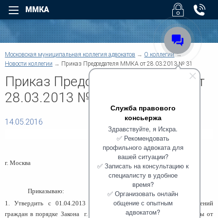
ММКА
Назад
Назад
Для физических лиц
Для юридических лиц
Назад
Московская муниципальная коллегия адвокатов
О коллегии
Назад
Уголовные дела
Арбитраж
Новости коллегии
Приказ Председателя ММКА от 28.03.2013 № 31
Назад
Назад
Взыскание долгов
Безопасность бизнеса
Приказ Председателя ММКА от
Возмещение вреда
Налоговые споры
Суды
28.03.2013 № 31
Помощь при ДТП
Юридическое обслуживан
Служба правового
О коллегии
Трудовые споры
Взыскание дебиторской
консьержа
задолженности
14.05.2016
Семейные споры
Услуги
Здравствуйте, я Искра.
Административные споры
Верховный Суд РФ - Облас
Наследство
ПРИКАЗ №
31
✅ Рекомендовать
суды регионов
Договорные отношения
Жилищные споры
профильного адвоката для
Защита деловой репутации
вашей ситуации?
Структура коллегии
Информационные базы
Земельные споры
г. Москва
«28» марта 2013 г.
Компенсация ущерба
✅ Записать на консультацию к
Банковское право
специалисту в удобное
Корпоративные споры
Другие суды
Военное право
время?
Предпринимательское пра
Для физических лиц
Приказываю:
Защита прав потребителей
✅ Организовать онлайн
Регистрация и ликвидация
общение с опытным
1.
Утвердить с 01.04.2013 года Регламент рассмотрения обращений
Медиация
Новости коллегии
Споры по недвижимости
адвокатом?
граждан в порядке Закона
г. Москвы № 49 (в ред. Закона г. Москвы от
Европейский Суд по права
Медицинское право