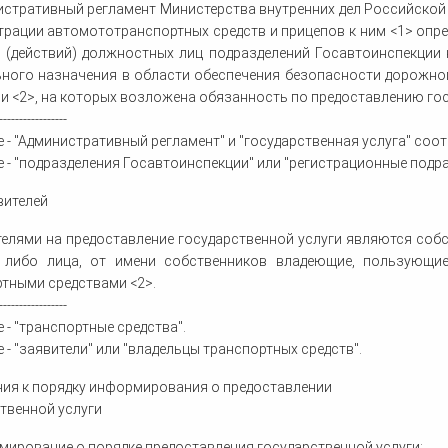
истративный регламент Министерства внутренних дел Российской
трации автомототранспортных средств и прицепов к ним <1> опр
 (действий) должностных лиц подразделений Госавтоинспекции 
ьного назначения в области обеспечения безопасности дорожно
и <2>, на которых возложена обязанность по предоставлению гос
-----------------
е - "Административный регламент" и "государственная услуга" соо
е - "подразделения Госавтоинспекции" или "регистрационные подра
вителей
телями на предоставление государственной услуги являются соб
 либо лица, от имени собственников владеющие, пользующи
тными средствами <2>.
-----------------
е - "транспортные средства".
е - "заявители" или "владельцы транспортных средств".
ия к порядку информирования о предоставлении
твенной услуги
мирование о порядке предоставления государственной услуги: