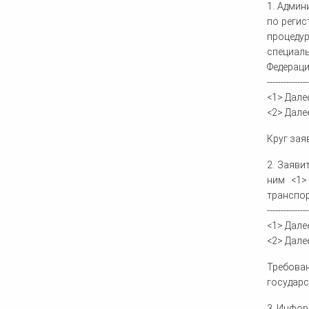
1. Админ
по регис
процедур
специал
Федераци
---------------
<1> Дале
<2> Дале
Круг зая
2. Заяви
ним <1>
транспор
---------------
<1> Дале
<2> Дале
Требован
государс
3. Инфор