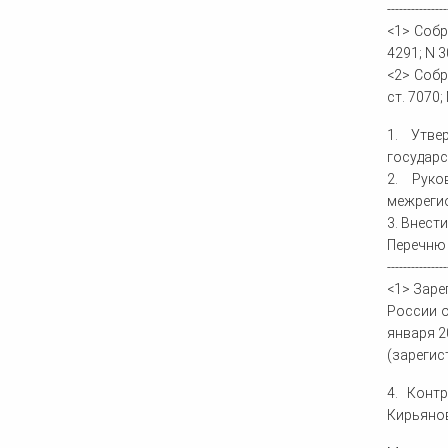
---------------
<1> Собра
4291; N 30
<2> Собра
ст. 7070; 
1. Утве
государс
2. Руко
межрегио
3. Внест
Перечню 
---------------
<1> Заре
России о
января 2
(зарегис
4. Конт
Кирьяно