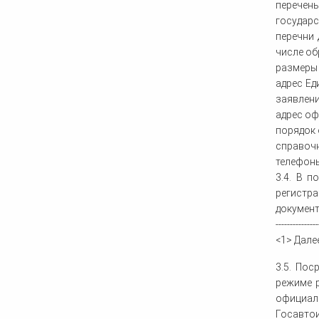
перечен
государс
перечни 
числе об
размеры 
адрес Ед
заявлени
адрес оф
порядок 
справочн
телефоны
3.4. В 
регистра
документ
---------------
<1> Далее
3.5. По
режиме 
официал
Госавтои