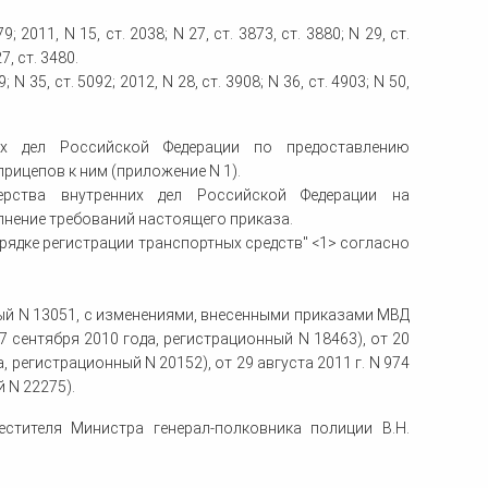
011, N 15, ст. 2038; N 27, ст. 3873, ст. 3880; N 29, ст.
27, ст. 3480.
35, ст. 5092; 2012, N 28, ст. 3908; N 36, ст. 4903; N 50,
них дел Российской Федерации по предоставлению
рицепов к ним (приложение N 1).
терства внутренних дел Российской Федерации на
нение требований настоящего приказа.
порядке регистрации транспортных средств" <1> согласно
ный N 13051, с изменениями, внесенными приказами МВД
7 сентября 2010 года, регистрационный N 18463), от 20
 регистрационный N 20152), от 29 августа 2011 г. N 974
 N 22275).
стителя Министра генерал-полковника полиции В.Н.