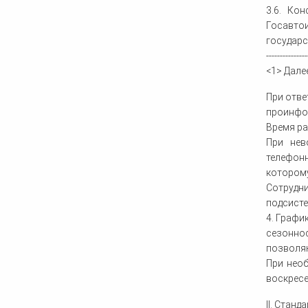
3.6. Ко
Госавто
государс
---------------
<1> Далее
При отве
проинфо
Время ра
При нев
телефон
котором
Сотрудн
подсисте
4. Графи
сезоннос
позволяю
При необ
воскресе
II. Стан