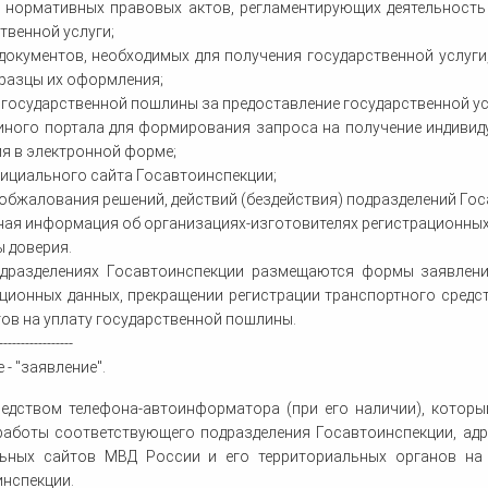
ь нормативных правовых актов, регламентирующих деятельность
твенной услуги;
документов, необходимых для получения государственной услуги,
разцы их оформления;
государственной пошлины за предоставление государственной услу
иного портала для формирования запроса на получение индивид
я в электронной форме;
ициального сайта Госавтоинспекции;
обжалования решений, действий (бездействия) подразделений Гос
ая информация об организациях-изготовителях регистрационных
 доверия.
подразделениях Госавтоинспекции размещаются формы заявлени
ционных данных, прекращении регистрации транспортного средс
ов на уплату государственной пошлины.
-----------------
 - "заявление".
средством телефона-автоинформатора (при его наличии), котор
работы соответствующего подразделения Госавтоинспекции, адр
ьных сайтов МВД России и его территориальных органов на 
нспекции.