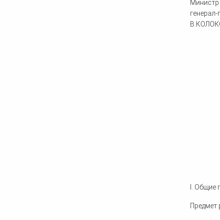
Министр
генерал-
В.КОЛОК
I. Общие
Предмет 