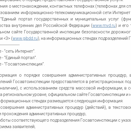
дения о местонахождении, контактных телефонах (телефонах для 
ьзованием информационно-телекоммуникационной сети Интернет
 "Единый портал государственных и муниципальных услуг (функ
ства внутренних дел Российской Федерации (
www.mvd.ru
) и его
ьном сайте Государственной инспекции безопасности дорожног
и <3> (
www.gibdd.ru
), на информационных стендах подразделений 
-----------------
 - "сеть Интернет".
 - "Единый портал".
е - "Госавтоинспекция".
формация о порядке совершения административных процедур,
лений Госавтоинспекции предоставляется в регистрационных по
 наличии), с использованием средств массовой информации, в 
а региональном уровне, официальном сайте Госавтоинспекции и н
информационных стендах размещается следующая информация:
 совершения административных процедур (действий), в текстов
 прохождения административных процедур;
боты соответствующего подразделения Госавтоинспекции с указ
риема заявителей;