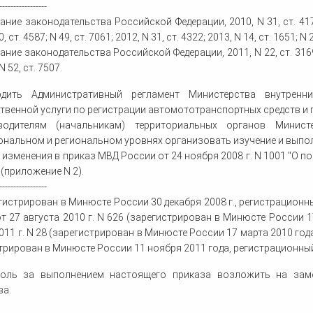
-----------------
ние законодательства Российской Федерации, 2010, N 31, ст. 4179; 2
, ст. 4587; N 49, ст. 7061; 2012, N 31, ст. 4322; 2013, N 14, ст. 1651; N 
ние законодательства Российской Федерации, 2011, N 22, ст. 3169; N 
N 52, ст. 7507.
рдить Административный регламент Министерства внутрен
твенной услуги по регистрации автомототранспортных средств и п
водителям (начальникам) территориальных органов Минис
нальном и региональном уровнях организовать изучение и выпол
и изменения в приказ МВД России от 24 ноября 2008 г. N 1001 "О 
(приложение N 2).
-----------------
гистрирован в Минюсте России 30 декабря 2008 г., регистрацион
т 27 августа 2010 г. N 626 (зарегистрирован в Минюсте России 1
011 г. N 28 (зарегистрирован в Минюсте России 17 марта 2010 года,
трирован в Минюсте России 11 ноября 2011 года, регистрационный
роль за выполнением настоящего приказа возложить на заме
ва.