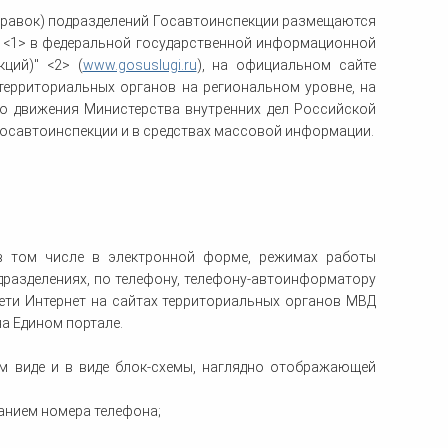
справок) подразделений Госавтоинспекции размещаются
 <1> в федеральной государственной информационной
ций)" <2> (
www.gosuslugi.ru
), на официальном сайте
 территориальных органов на региональном уровне, на
о движения Министерства внутренних дел Российской
Госавтоинспекции и в средствах массовой информации.
 в том числе в электронной форме, режимах работы
дразделениях, по телефону, телефону-автоинформатору
сети Интернет на сайтах территориальных органов МВД
а Едином портале.
ом виде и в виде блок-схемы, наглядно отображающей
анием номера телефона;