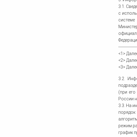
3.1. Све
с испол
системе
Министер
официал
Федераци
---------------
<1> Далее
<2> Далее
<3> Дале
3.2. Ин
подразде
(при его
России н
3.3. На 
порядок
алгоритм
режим ра
график п