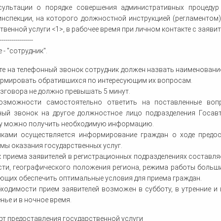
нсультации о порядке совершения административных процеду
инспекции, на которого должностной инструкцией (регламентом
твенной услуги <1>, в рабочее время при личном контакте с заявит
-----------------
 - "сотрудник".
те на телефонный звонок сотрудник должен назвать наименование
рмировать обратившихся по интересующим их вопросам.
зговора не должно превышать 5 минут.
озможности самостоятельно ответить на поставленные вопр
ный звонок на другое должностное лицо подразделения Госав
у можно получить необходимую информацию.
иками осуществляется информирование граждан о ходе предос
мы оказания государственных услуг.
к приема заявителей в регистрационных подразделениях составля
ти, географического положения региона, режима работы больши
щих обеспечить оптимальные условия для приема граждан.
ходимости прием заявителей возможен в субботу, в утренние и ве
нье и в ночное время.
дарт предоставления государственной услуги