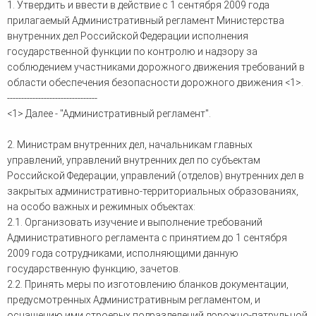
1. Утвердить и ввести в действие с 1 сентября 2009 года
человека (Страсбург)
Споры по строительному п
Миграционное право
прилагаемый Административный регламент Министерства
Страховые споры
Суды
Недвижимость
внутренних дел Российской Федерации исполнения
Таможенный адвокат
Для юридических лиц
Неимущественные права
государственной функции по контролю и надзору за
Видео ММКА
Уголовные споры
Конституционный Суд РФ
Оспаривание сделок
соблюдением участниками дорожного движения требований в
Урегулирование споров в
Страхование
области обеспечения безопасности дорожного движения <1>.
досудебном порядке
--------------------------------
<1> Далее - "Административный регламент".
2. Министрам внутренних дел, начальникам главных
управлений, управлений внутренних дел по субъектам
Российской Федерации, управлений (отделов) внутренних дел в
закрытых административно-территориальных образованиях,
на особо важных и режимных объектах:
2.1. Организовать изучение и выполнение требований
Административного регламента с принятием до 1 сентября
2009 года сотрудниками, исполняющими данную
государственную функцию, зачетов.
2.2. Принять меры по изготовлению бланков документации,
предусмотренных Административным регламентом, и
оснащению ими строевых подразделений дорожно-патрульной