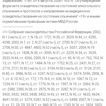
задержанию" <18>, от 4 августа 2008 г. N 676 "Об утверждении
форм акта освидетельствования на состояние алкогольного
опьянения и протокола о направлении на медицинское
освидетельствование на состояние опьянения" <19> и иными
нормативными правовыми актами МВД России.
--------------------------------
<1> Собрание законодательства Российской Федерации, 2002,
N 1 (часть I), ст. 1; N 18, ст. 1721; N 30, ст. 3029; N 44, ст. 4295,
4298; 2003, N 1, ст. 2; N 27 (часть I), ст. 2700; N 27 (часть II), ст.
2708; N 50, ст. 4847, 4855; N 52 (часть I), ст. 5037; 2004, N 19
(часть I), ст. 1838; N 30, ст. 3095; N 31, ст. 3229; N 34, ст. 3529,
3533; N 44, ст. 4266; 2005, N 1 (часть I), ст. 45; N 10, ст. 762, 763; N
13, ст. 1077; N 17, ст. 1484; N 19, ст. 1752; N 25, ст. 2431; N 27, ст.
2719, 2721; N 30 (часть I), ст. 3104; N 30 (часть II), ст. 3124, 3131;
N 40, ст. 3986; N 50, ст. 5247; N 52 (часть I), ст. 5574, 5596; 2006, N
1, ст. 4, 10; N 2, ст. 172, 175; N 6, ст. 636; N 10, ст. 1067; N 12, ст.
1234; N 17 (часть I), ст. 1776; N 18, ст. 1907; N 19, ст. 2066; N 23,
ст. 2380, 2385; N 28, ст. 2975; N 30, ст. 3287; N 31 (часть I), ст.
3420, 3432, 3433, 3438, 3452; N 43, ст. 4412; N 45, ст. 4633, 4634,
4641; N 50, ст. 5279, 5281; N 52 (часть I), ст. 5498; 2007, N 1 (часть
I), ст. 21, 25, 29, 33; N 7, ст. 840; N 15, ст. 1743; N 16, ст. 1824, 1825;