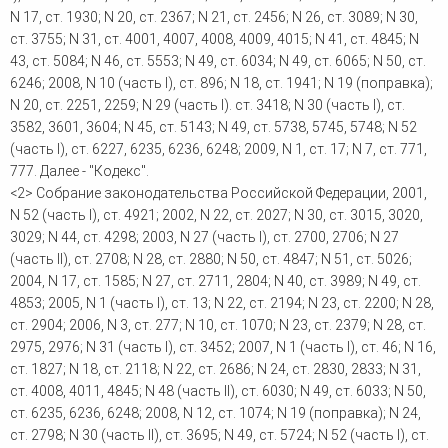
N 17, ст. 1930; N 20, ст. 2367; N 21, ст. 2456; N 26, ст. 3089; N 30,
ст. 3755; N 31, ст. 4001, 4007, 4008, 4009, 4015; N 41, ст. 4845; N
43, ст. 5084; N 46, ст. 5553; N 49, ст. 6034; N 49, ст. 6065; N 50, ст.
6246; 2008, N 10 (часть I), ст. 896; N 18, ст. 1941; N 19 (поправка);
N 20, ст. 2251, 2259; N 29 (часть I). ст. 3418; N 30 (часть I), ст.
3582, 3601, 3604; N 45, ст. 5143; N 49, ст. 5738, 5745, 5748; N 52
(часть I), ст. 6227, 6235, 6236, 6248; 2009, N 1, ст. 17; N 7, ст. 771,
777. Далее - "Кодекс".
<2> Собрание законодательства Российской Федерации, 2001,
N 52 (часть I), ст. 4921; 2002, N 22, ст. 2027; N 30, ст. 3015, 3020,
3029; N 44, ст. 4298; 2003, N 27 (часть I), ст. 2700, 2706; N 27
(часть II), ст. 2708; N 28, ст. 2880; N 50, ст. 4847; N 51, ст. 5026;
2004, N 17, ст. 1585; N 27, ст. 2711, 2804; N 40, ст. 3989; N 49, ст.
4853; 2005, N 1 (часть I), ст. 13; N 22, ст. 2194; N 23, ст. 2200; N 28,
ст. 2904; 2006, N 3, ст. 277; N 10, ст. 1070; N 23, ст. 2379; N 28, ст.
2975, 2976; N 31 (часть I), ст. 3452; 2007, N 1 (часть I), ст. 46; N 16,
ст. 1827; N 18, ст. 2118; N 22, ст. 2686; N 24, ст. 2830, 2833; N 31,
ст. 4008, 4011, 4845; N 48 (часть II), ст. 6030; N 49, ст. 6033; N 50,
ст. 6235, 6236, 6248; 2008, N 12, ст. 1074; N 19 (поправка); N 24,
ст. 2798; N 30 (часть II), ст. 3695; N 49, ст. 5724; N 52 (часть I), ст.