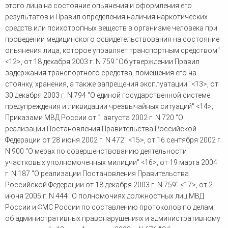
этого лица на состояние опьянения и оформления его
результатов и Правил определения наличия наркотических
средств или психотропных веществ в организме человека при
проведении медицинского освидетельствования на состояние
опьянения лица, которое управляет транспортным средством"
<12>, от 18 декабря 2003 г. N 759 "Об утверждении Правил
задержания транспортного средства, помещения его на
стоянку, хранения, а также запрещения эксплуатации" <13>, от
30 декабря 2003 г. N 794 "О единой государственной системе
предупреждения и ликвидации чрезвычайных ситуаций" <14>;
Приказами МВД России от 1 августа 2002 г. N 720 "О
реализации Постановления Правительства Российской
Федерации от 28 июня 2002 г. N 472" <15>, от 16 сентября 2002 г.
N 900 "О мерах по совершенствованию деятельности
участковых уполномоченных милиции" <16>, от 19 марта 2004
г. N 187 "О реализации Постановления Правительства
Российской Федерации от 18 декабря 2003 г. N 759" <17>, от 2
июня 2005 г. N 444 "О полномочиях должностных лиц МВД
России и ФМС России по составлению протоколов по делам
об административных правонарушениях и административному