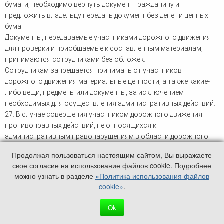
бумаги, необходимо вернуть документ гражданину и
предложить владельцу передать документ без денег и ценных
бумаг.
Документы, передаваемые участниками дорожного движения
для проверки и приобщаемые к составленным материалам,
принимаются сотрудниками без обложек.
Сотрудникам запрещается принимать от участников
дорожного движения материальные ценности, а также какие-
либо вещи, предметы или документы, за исключением
необходимых для осуществления административных действий.
27. В случае совершения участником дорожного движения
противоправных действий, не относящихся к
административным правонарушениям в области дорожного
движения, сотрудник обязан пресечь на месте такие действия
Продолжая пользоваться настоящим сайтом, Вы выражаете
<1>.
свое согласие на использование файлов cookie. Подробнее
--------------------------------
можно узнать в разделе
«Политика использования файлов
<1> Статья 10 Закона Российской Федерации "О милиции".
cookie»
.
При этом неприкосновенность иностранных граждан,
Ok
пользующихся иммунитетом от административной