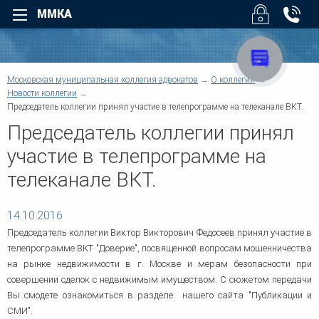
ММКА
Назад
Назад
Для физических лиц
Для юридических лиц
Назад
Московская муниципальная коллегия адвокатов
О коллегии
Назад
Уголовные дела
Арбитраж
Новости коллегии
Назад
Председатель коллегии принял участие в телепрограмме на телеканале ВКТ.
Назад
Взыскание долгов
Безопасность бизнеса
Председатель коллегии принял
Возмещение вреда
Налоговые споры
Суды
Помощь при ДТП
Юридическое обслуживан
участие в телепрограмме на
О коллегии
Трудовые споры
Взыскание дебиторской
задолженности
телеканале ВКТ.
Семейные споры
Услуги
Административные споры
Верховный Суд РФ - Облас
Наследство
суды регионов
Договорные отношения
Жилищные споры
14.10.2016
Защита деловой репутации
Структура коллегии
Информационные базы
Земельные споры
Председатель коллегии Виктор Викторович Федосеев принял участие в
Компенсация ущерба
Банковское право
телепрограмме ВКТ "Доверие", посвященной вопросам мошенничества
Корпоративные споры
Другие суды
Военное право
на рынке недвижимости в г. Москве и мерам безопасности при
Предпринимательское пра
Для физических лиц
совершении сделок с недвижимым имуществом. С сюжетом передачи
Защита прав потребителей
Регистрация и ликвидация
Вы смодете ознакомиться в разделе нашего сайта "Публикации и
Медиация
Новости коллегии
Споры по недвижимости
СМИ".
Европейский Суд по права
Медицинское право