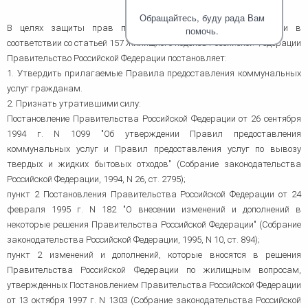
человека (Страсбург)
Споры по строительному п
Миграционное право
Обращайтесь, буду рада Вам
Страховые споры
В целях защиты прав потребителей коммунальных услуг и в
Суды
Недвижимость
помочь.
Таможенный адвокат
соответствии со статьей 157 Жилищного кодекса Российской Федерации
Для юридических лиц
Неимущественные права
Видео ММКА
Уголовные споры
Правительство Российской Федерации постановляет:
Конституционный Суд РФ
Оспаривание сделок
Урегулирование споров в
1. Утвердить прилагаемые Правила предоставления коммунальных
Страхование
досудебном порядке
услуг гражданам.
2. Признать утратившими силу:
Постановление Правительства Российской Федерации от 26 сентября
1994 г. N 1099 "Об утверждении Правил предоставления
коммунальных услуг и Правил предоставления услуг по вывозу
твердых и жидких бытовых отходов" (Собрание законодательства
Российской Федерации, 1994, N 26, ст. 2795);
пункт 2 Постановления Правительства Российской Федерации от 24
февраля 1995 г. N 182 "О внесении изменений и дополнений в
некоторые решения Правительства Российской Федерации" (Собрание
законодательства Российской Федерации, 1995, N 10, ст. 894);
пункт 2 изменений и дополнений, которые вносятся в решения
Правительства Российской Федерации по жилищным вопросам,
утвержденных Постановлением Правительства Российской Федерации
от 13 октября 1997 г. N 1303 (Собрание законодательства Российской