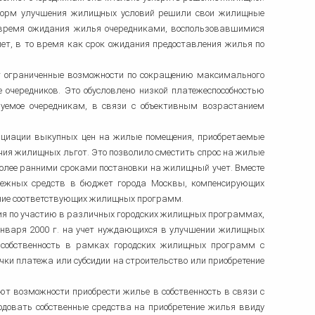
х форм улучшения жилищных условий решили свои жилищные
ое время ожидания жилья очередниками, воспользовавшимися
т, в то время как срок ожидания предоставления жилья по
т ограниченные возможности по сокращению максимального
 очередников. Это обусловлено низкой платежеспособностью
зуемое очередникам, в связи с объективным возрастанием
нциации выкупных цен на жилые помещения, приобретаемые
ичия жилищных льгот. Это позволило сместить спрос на жилые
более ранними сроками постановки на жилищный учет. Вместе
нежных средств в бюджет города Москвы, компенсирующих
ение соответствующих жилищных программ.
ния по участию в различных городских жилищных программах,
 января 2000 г. на учет нуждающихся в улучшении жилищных
в собственность в рамках городских жилищных программ с
чки платежа или субсидии на строительство или приобретение
ют возможности приобрести жилье в собственность в связи с
одовать собственные средства на приобретение жилья ввиду