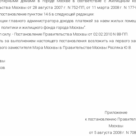
ртирными домами в городе Москве в соответствие с Жилищным коде
ства Москвы от 28 августа 2007 г. N 752-ПП, от 11 марта 2008 г. N 177-ПП
постановление пунктом 14.6 в следующей редакции:
ункции главного администратора доходов платежей за наем жилых поме
политики и жилищного фонда города Москвы".
л силу. - Постановление Правительства Москвы от 02.02.2010 N 88-ПП.
оль за выполнением настоящего постановления возложить на первого 
рвого заместителя Мэра Москвы в Правительстве Москвы Росляка Ю.В.
квы
ков
Приложение
к постановлению Правител
Москвы
от 5 августа 2008 г. N 70