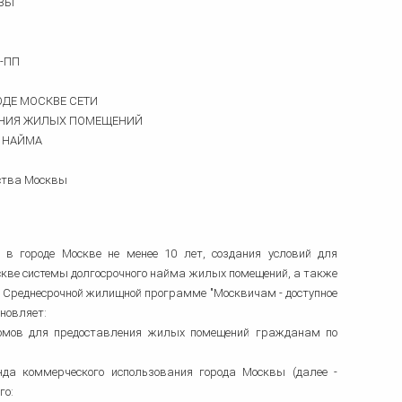
ВЫ
ка
ительном
8-ПП
сти
ДЕ МОСКВЕ СЕТИ
ЕНИЯ ЖИЛЫХ ПОМЕЩЕНИЙ
 НАЙМА
ьства Москвы
в городе Москве не менее 10 лет, создания условий для
скве системы долгосрочного найма жилых помещений, а также
О Среднесрочной жилищной программе "Москвичам - доступное
ановляет:
домов для предоставления жилых помещений гражданам по
нда коммерческого использования города Москвы (далее -
го: