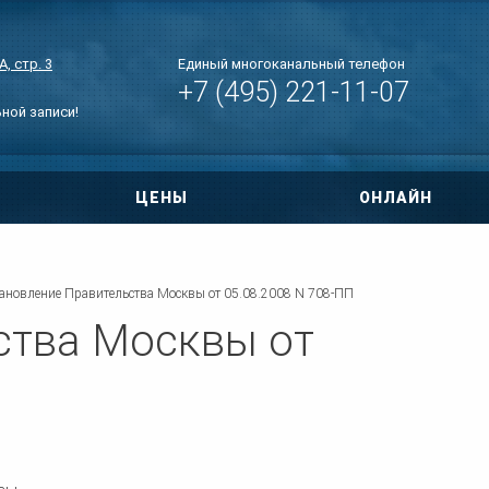
, стр. 3
Единый многоканальный телефон
+7 (495) 221-11-07
ьной записи!
ЦЕНЫ
ОНЛАЙН
овора
ри ДТП
ановление Правительства Москвы от 05.08.2008 N 708-ПП
ства Москвы от
 по уголовным
тиры
нт дома
о правам