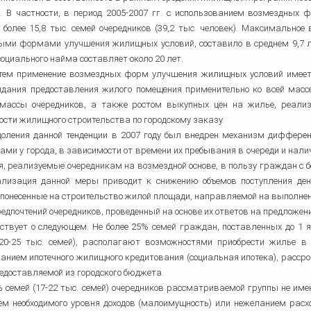
. В частности, в период 2005-2007 гг. с использованием возмездны
 более 15,8 тыс. семей очередников (39,2 тыс. человек). Максимальн
ыми формами улучшения жилищных условий, составило в среднем 9,7 ле
социального найма составляет около 20 лет.
 тем применение возмездных форм улучшения жилищных условий имее
идания предоставления жилого помещения применительно ко всей массе
 массы очередников, а также ростом выкупных цен на жилье, реали
ости жилищного строительства по городскому заказу.
доления данной тенденции в 2007 году был внедрен механизм диффере
ами у города, в зависимости от времени их пребывания в очереди и нал
, реализуемые очередникам на возмездной основе, в пользу граждан с 
ализация данной меры приводит к снижению объемов поступления де
 понесенные на строительство жилой площади, направляемой на выполн
едпочтений очередников, проведенный на основе их ответов на предложе
ьствует о следующем. Не более 25% семей граждан, поставленных до 1
(20-25 тыс. семей), располагают возможностями приобрести жилье 
анием ипотечного жилищного кредитования (социальная ипотека), рассро
едоставляемой из городского бюджета.
 семей (17-22 тыс. семей) очередников рассматриваемой группы не име
ем необходимого уровня доходов (малоимущность) или нежеланием расх