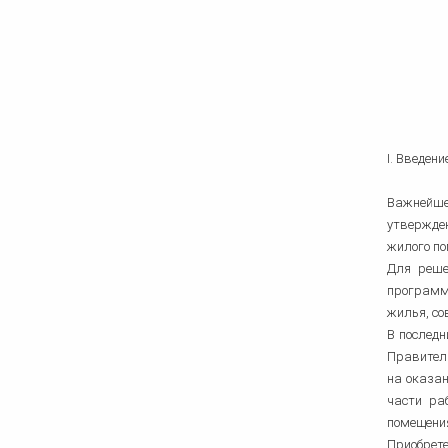
I. Введени
Важнейше
утвержде
жилого по
Для реше
программ,
жилья, с
В послед
Правител
на оказан
части ра
помещения
Приобрете