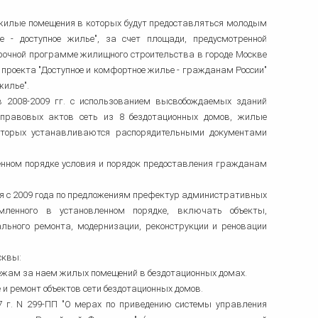
в, жилые помещения в которых будут предоставляться молодым
 - доступное жилье", за счет площади, предусмотренной
срочной программе жилищного строительства в городе Москве
о проекта "Доступное и комфортное жилье - гражданам России"
жилье".
в 2008-2009 гг. с использованием высвобождаемых зданий
правовых актов сеть из 8 бездотационных домов, жилые
оторых устанавливаются распорядительными документами
ленном порядке условия и порядок предоставления гражданам
я с 2009 года по предложениям префектур административных
мленного в установленном порядке, включать объекты,
льного ремонта, модернизации, реконструкции и реновации
сквы:
ежам за наем жилых помещений в бездотационных домах.
 и ремонт объектов сети бездотационных домов.
7 г. N 299-ПП "О мерах по приведению системы управления