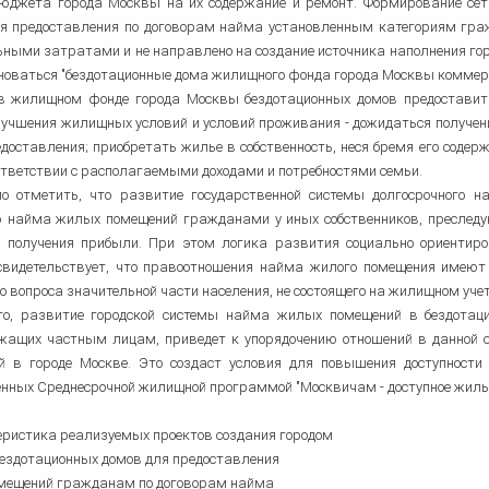
бюджета города Москвы на их содержание и ремонт. Формирование сет
ля предоставления по договорам найма установленным категориям граж
ными затратами и не направлено на создание источника наполнения го
новаться "бездотационные дома жилищного фонда города Москвы коммерч
в жилищном фонде города Москвы бездотационных домов предоставит
лучшения жилищных условий и условий проживания - дожидаться получени
доставления; приобретать жилье в собственность, неся бремя его содер
ответствии с располагаемыми доходами и потребностями семьи.
мо отметить, что развитие государственной системы долгосрочного н
 найма жилых помещений гражданами у иных собственников, преследую
и получения прибыли. При этом логика развития социально ориентиро
свидетельствует, что правоотношения найма жилого помещения имеют
 вопроса значительной части населения, не состоящего на жилищном учет
го, развитие городской системы найма жилых помещений в бездотаци
жащих частным лицам, приведет к упорядочению отношений в данной
й в городе Москве. Это создаст условия для повышения доступности 
нных Среднесрочной жилищной программой "Москвичам - доступное жилье
теристика реализуемых проектов создания городом
ездотационных домов для предоставления
мещений гражданам по договорам найма