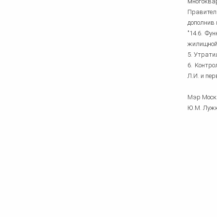
многоква
Правитель
дополнив 
"14.6. Ф
жилищной 
5. Утрати
6. Контр
Л.И. и пе
Мэр Мос
Ю.М. Луж