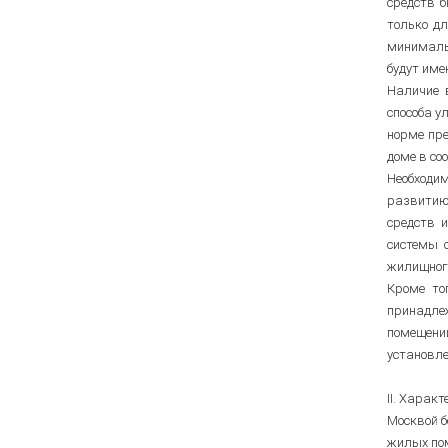
средств 
только д
минималь
будут име
Наличие 
способа у
норме пре
доме в со
Необходи
развитию
средств 
системы 
жилищного
Кроме то
принадле
помещени
установле
II. Харак
Москвой б
жилых по