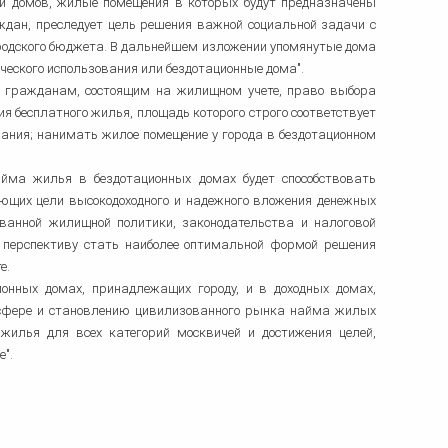
и домов, жилые помещения в которых будут предназначены
дан, преследует цель решения важной социальной задачи с
родского бюджета. В дальнейшем изложении упомянутые дома
еского использования или бездотационные дома".
 гражданам, состоящим на жилищном учете, право выбора
я бесплатного жилья, площадь которого строго соответствует
жания; нанимать жилое помещение у города в бездотационном
айма жилья в бездотационных домах будет способствовать
щих цели высокодоходного и надежного вложения денежных
ванной жилищной политики, законодательства и налоговой
 перспективу стать наиболее оптимальной формой решения
е.
онных домах, принадлежащих городу, и в доходных домах,
 сфере и становлению цивилизованного рынка найма жилых
жилья для всех категорий москвичей и достижения целей,
".