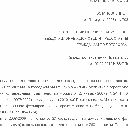
Регистрация сделок с земельными
Служебное жилье в Москве
ПРАВИТЕЛЬСТВО МОСК
человека
уголовного дела
Определение поряд
одряду
Профессиональные налоговые
участками
Судебные дела по ДТП
пользования
вычеты
Взыскание по кредитному
Составление брачного договора
Защита в контролирующих
Споры со страховыми
Сокращение штата
Московский областной суд
Защита на предвар
Представительство в суде
Оформление наследства
Обжалование приговора
Возмещение вреда здоровью
Страховые споры при ДТП
договору
органах
компаниями
ПОСТАНОВЛЕНИЕ
следствии
Судебные споры
юридическим лицам
Установление факта родственных
Гражданство
Проверка юридической чистоты
Снос пятиэтажек
ОСАГО
Юридическая экспертиза
Кадровый аудит организации
от 5 августа 2008 г. N 70
Помощь по уголовным делам
Защита чести и достоинства
Сопровождение бизнеса
Ликвидация предприятий
Возврат имущества
отношений
недвижимости
договоров юристом
Споры о границе земельного
Кассация
Признание завещания
Уголовный адвокат по ДТП
Права собственно
Признание торгов
Стандартные налоговые вычеты
участка
Споры по отпускам
Районные суды
Улучшение жилищных условий
недействительным
недействительными
Участие адвоката в суде
Розыск имущества должника
Усыновление
О КОНЦЕПЦИИ ФОРМИРОВАНИЯ В ГОРО
БЕЗДОТАЦИОННЫХ ДОМОВ ДЛЯ ПРЕДОСТАВЛ
ГРАЖДАНАМ ПО ДОГОВОРАМ
(в ред. постановления Правител
от 02.02.2010 N 88-ПП)
повышения доступности жилья для граждан, постоянно проживающих 
ния отношений на городском рынке найма жилья и развития в городе Мо
я постановления Правительства Москвы от 23 января 2007 г. N 24-ПП "
 период 2007-2009 гг. и задании на 2010 год" Правительство Москвы пост
ить Концепцию формирования в городе Москве сети бездотационных 
 найма (приложение).
ть в 2008-2009 гг. не менее 23 бездотационных домов жилищного фо
онные дома) площадью жилых помещений не менее 260 тыс. кв. м. Для это