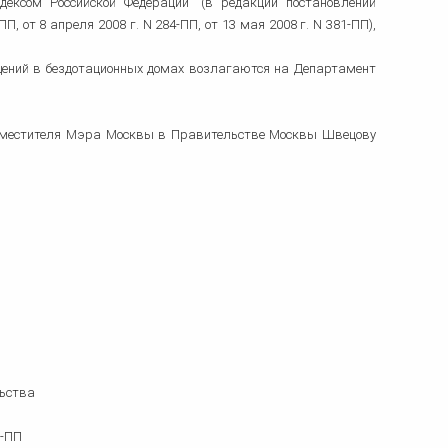
ксом Российской Федерации" (в редакции постановлений
, от 8 апреля 2008 г. N 284-ПП, от 13 мая 2008 г. N 381-ПП),
щений в бездотационных домах возлагаются на Департамент
заместителя Мэра Москвы в Правительстве Москвы Швецову
ьства
8-ПП