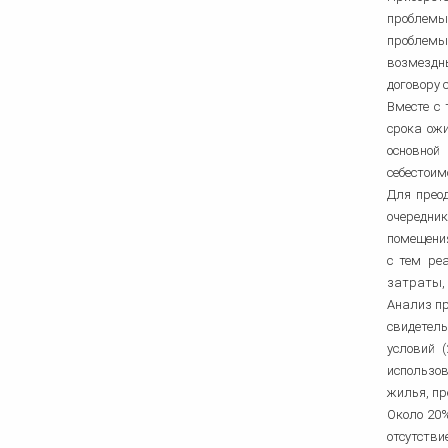
проблемы
проблемы
возмездн
договору 
Вместе с
срока ож
основной
себестоим
Для прео
очередник
помещения
с тем ре
затраты,
Анализ пр
свидетел
условий 
использов
жилья, пр
Около 20%
отсутстви