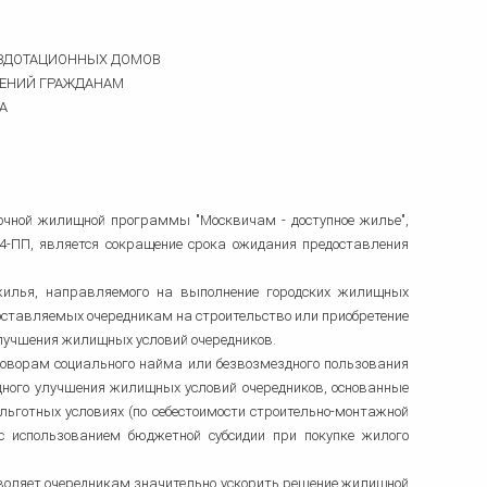
ЕЗДОТАЦИОННЫХ ДОМОВ
ЕНИЙ ГРАЖДАНАМ
А
чной жилищной программы "Москвичам - доступное жилье",
4-ПП, является сокращение срока ожидания предоставления
илья, направляемого на выполнение городских жилищных
ставляемых очередникам на строительство или приобретение
учшения жилищных условий очередников.
говорам социального найма или безвозмездного пользования
ого улучшения жилищных условий очередников, основанные
льготных условиях (по себестоимости строительно-монтажной
 с использованием бюджетной субсидии при покупке жилого
воляет очередникам значительно ускорить решение жилищной