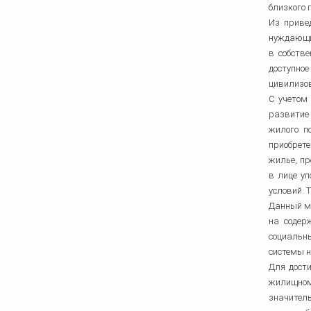
близкого 
Из приве
нуждающи
в собств
доступное
цивилизо
С учетом
развитие
жилого п
приобрете
жилье, пр
в лице у
условий. 
Данный м
на содер
социальн
системы 
Для дост
жилищном
значитель