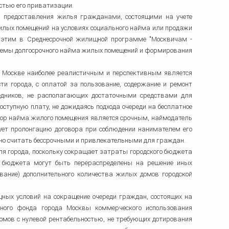
остью его приватизации.
я предоставления жилья гражданами, состоящими на учете
илых помещений на условиях социального найма или продажи
с этим в Среднесрочной жилищной программе "Москвичам -
истемы долгосрочного найма жилых помещений и формирования
де Москве наиболее реалистичным и перспективным является
и города, с оплатой за пользование, содержание и ремонт
редников, не располагающих достаточными средствами для
оступную плату, не дожидаясь подхода очереди на бесплатное
овор найма жилого помещения является срочным, наймодатель
ует пролонгацию договора при соблюдении нанимателем его
жно считать бессрочными и привлекательными для граждан.
я города, поскольку сокращает затраты городского бюджета
о бюджета могут быть перераспределены на решение иных
ание) дополнительного количества жилых домов городской
ых условий на сокращение очереди граждан, состоящих на
щного фонда города Москвы коммерческого использования
домов с нулевой рентабельностью, не требующих дотирования