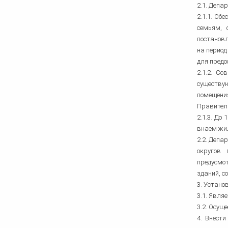
2.1. Депа
2.1.1. Об
семьям, 
постановл
на период
для предо
2.1.2. С
существу
помещени
Правител
2.1.3. До
внаем жи
2.2. Депа
округов 
предусмо
зданий, с
3. Устано
3.1. Явля
3.2. Осущ
4. Внест