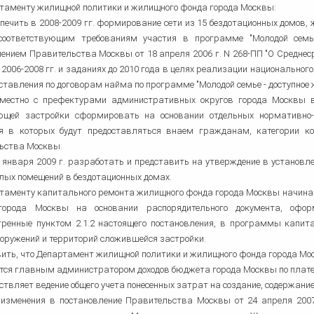
ртаменту жилищной политики и жилищного фонда города Москвы:
еспечить в 2008-2009 гг. формирование сети из 15 бездотационных домо
соответствующим требованиям участия в программе "Молодой семье
ением Правительства Москвы от 18 апреля 2006 г. N 268-ПП "О Средне
 2006-2008 гг. и заданиях до 2010 года в целях реализации национальног
ставления по договорам найма по программе "Молодой семье - доступное 
овместно с префектурами административных округов города Москвы 
ющей застройки сформировать на основании отдельных нормативно-
я в которых будут предоставляться внаем гражданам, категории к
ьства Москвы.
 1 января 2009 г. разработать и представить на утверждение в установ
лых помещений в бездотационных домах.
ртаменту капитального ремонта жилищного фонда города Москвы начина
города Москвы на основании распорядительного документа, офор
тренные пунктом 2.1.2 настоящего постановления, в программы капита
ооружений и территорий сложившейся застройки.
вить, что Департамент жилищной политики и жилищного фонда города Мо
ется главным администратором доходов бюджета города Москвы по плат
ествляет ведение общего учета понесенных затрат на создание, содержание
и изменения в постановление Правительства Москвы от 24 апреля 200