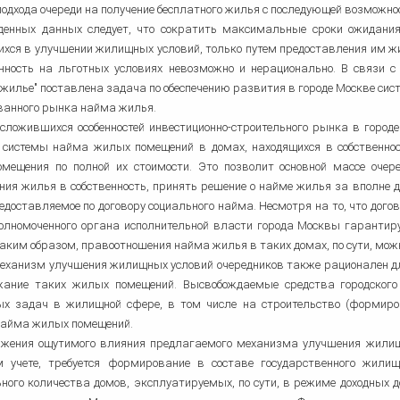
подхода очереди на получение бесплатного жилья с последующей возможн
денных данных следует, что сократить максимальные сроки ожидани
хся в улучшении жилищных условий, только путем предоставления им ж
енность на льготных условиях невозможно и нерационально. В связи 
 жилье" поставлена задача по обеспечению развития в городе Москве с
ванного рынка найма жилья.
 сложившихся особенностей инвестиционно-строительного рынка в горо
 системы найма жилых помещений в домах, находящихся в собственност
омещения по полной их стоимости. Это позволит основной массе оче
ния жилья в собственность, принять решение о найме жилья за вполне д
едоставляемое по договору социального найма. Несмотря на то, что дог
полномоченного органа исполнительной власти города Москвы гарантир
Таким образом, правоотношения найма жилья в таких домах, по сути, мо
еханизм улучшения жилищных условий очередников также рационален дл
жание таких жилых помещений. Высвобождаемые средства городског
ых задач в жилищной сфере, в том числе на строительство (формиров
найма жилых помещений.
ижения ощутимого влияния предлагаемого механизма улучшения жилищн
 учете, требуется формирование в составе государственного жили
ного количества домов, эксплуатируемых, по сути, в режиме доходных 