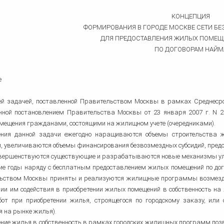
КОНЦЕПЦИЯ
ФОРМИРОВАНИЯ В ГОРОДЕ МОСКВЕ СЕТИ Б
ДЛЯ ПРЕДОСТАВЛЕНИЯ ЖИЛЫХ ПОМЕЩ
ПО ДОГОВОРАМ НАЙМ
е
й задачей, поставленной Правительством Москвы в рамках Среднесро
нной постановлением Правительства Москвы от 23 января 2007 г. N 2
мещения гражданами, состоящими на жилищном учете (очередниками).
ния данной задачи ежегодно наращиваются объемы строительства ж
 увеличиваются объемы финансирования безвозмездных субсидий, предо
овершенствуются существующие и разрабатываются новые механизмы ул
ние годы наряду с бесплатным предоставлением жилых помещений по до
ьством Москвы приняты и реализуются жилищные программы возмездн
ии им содействия в приобретении жилых помещений в собственность на 
бот при приобретении жилья, строящегося по городскому заказу, или
 на рынке жилья).
ние жилья в собственность в рамках городских жилищных программ поз