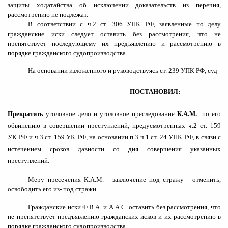
защиты ходатайства об исключении доказательств из перечня,
рассмотрению не подлежат.
В соответствии с ч.2 ст. 306 УПК РФ, заявленные по делу
гражданские иски следует оставить без рассмотрения, что не
препятствует последующему их предъявлению и рассмотрению в
порядке гражданского судопроизводства.
На основании изложенного и руководствуясь ст. 239 УПК РФ, суд
ПОСТАНОВИЛ:
Прекратить
уголовное дело и уголовное преследование
К.A.M.
по его
обвинению в совершении преступлений, предусмотренных ч.2 ст. 159
УК РФ и ч.З ст. 159 УК РФ, на основании п.З ч.1 ст. 24 УПК РФ, в связи с
истечением сроков давности со дня совершения указанных
преступлений.
Меру пресечения К.
A
.
M
.
- заключение под стражу - отменить,
освободить его из- под стражи.
Гражданские иски Ф.В.А. и А.А.С. оставить без рассмотрения, что
не препятствует предъявлению гражданских исков и их рассмотрению в
порядке гражданского судопроизводства.