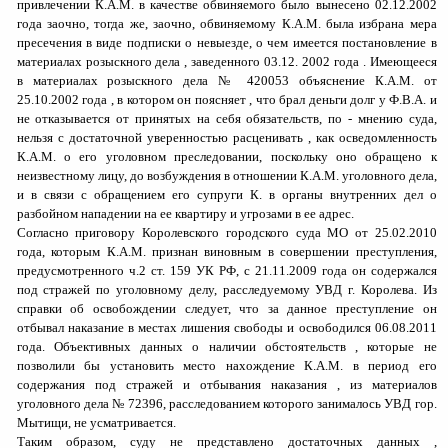
привлечении К.
A
.
M
.
в качестве обвиняемого было вынесено 02.12.2002
года заочно, тогда же, заочно, обвиняемому К.
A
.
M
.
была избрана мера
пресечения в виде подписки о невыезде, о чем имеется постановление в
материалах розыскного дела , заведенного 03.12. 2002 года . Имеющееся
в материалах розыскного дела № 420053 объяснение К.
A
.
M
.
от
25.10.2002 года , в котором он поясняет , что брал деньги долг у Ф.В.А. и
не отказывается от принятых на себя обязательств, по - мнению суда,
нельзя с достаточной уверенностью расценивать , как осведомленность
К.
A
.
M
.
о его уголовном преследовании, поскольку оно обращено к
неизвестному лицу, до возбуждения в отношении К.
A
.
M
.
уголовного дела,
и в связи с обращением его супруги К.
в органы внутренних дел о
разбойном нападении на ее квартиру и угрозами в ее адрес.
Согласно приговору Королевского городского суда МО от 25.02.2010
года, которым К.
A
.
M
.
признан виновным в совершении преступления,
предусмотренного ч.2 ст. 159 УК РФ, с 21.11.2009 года он содержался
под стражей по уголовному делу, расследуемому УВД г. Королева. Из
справки об освобождении следует, что за данное преступление он
отбывал наказание в местах лишения свободы и освободился 06.08.2011
года. Объективных данных о наличии обстоятельств , которые не
позволили бы установить место нахождение К.
A
.
M
.
в период его
содержания под стражей и отбывания наказания , из материалов
уголовного дела № 72396, расследованием которого занималось УВД гор.
Мытищи, не усматривается.
Таким образом, суду не представлено достаточных данных ,