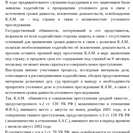
В ходе предварительного слушания подсудимым и его защитником были
заявлены ходатайства о прекращении уголовного дела в связи с
истечением сроков давности, исключении доказательств, освобождении
К.
A
.
M
.
из - под стражи в связи с незаконностью уголовного
преследования.
Государственный обвинитель, потерпевший и его представитель,
возражали по всем ходатайствам стороны защиты, в связи с отсутствием
оснований для применения сроков давности в связи с розыском К.
A
.
M
.
,
полагали необоснованным ходатайство об исключении доказательств, и
просили оставить прежней меру пресечения К.
A
.
M
.
в виде заключения
под стражу, и продлить срок его содержания под стражей на 6 месяцев,
поскольку он может вновь скрыться и совершить новое преступление.
Выслушав мнение участников процесса, исследовав материалы дела,
относящиеся к рассматриваемым ходатайствам, обозрев представленные
материалы розыскных дел, суд приходит к выводу о необходимости
прекратить уголовное дело и уголовное преследование К.
A
.
M
.
, в связи с
истечением сроков давности уголовного преследования.
Так, К.
A
.
M
.
обвиняется в совершении преступления средней тяжести ,
предусмотренного ч.2 ст. 159 УК РФ ( мошенничество в отношении
Ф.В.А.), имевшего место с августа по конец декабря 2001 года, и в
совершении тяжкого преступления, предусмотренного ч.З ст. 159 УК РФ
( мошенничество в отношении А.А.С.), имевшего место в период времени
с июля по август 2002 года.
В соответствии с п.в ч.1 ст. 78 УК РФ, лицо освобождается от уголовной