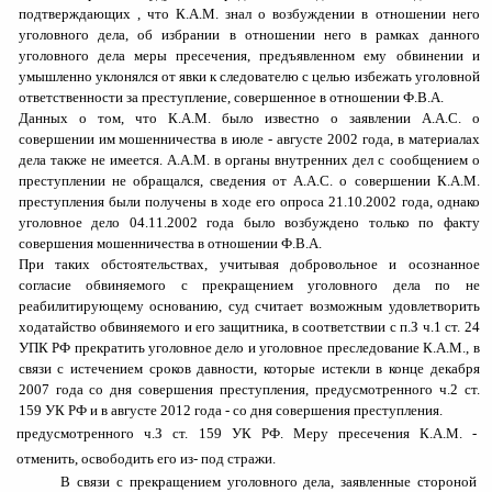
подтверждающих , что К.
A
.
M
.
знал о возбуждении в отношении него
уголовного дела, об избрании в отношении него в рамках данного
уголовного дела меры пресечения, предъявленном ему обвинении и
умышленно уклонялся от явки к следователю с целью избежать уголовной
ответственности за преступление, совершенное в отношении Ф.В.А.
Данных о том, что К.
A
.
M
.
было известно о заявлении А.А.С. о
совершении им мошенничества в июле - августе 2002 года, в материалах
дела также не имеется. А.
A
.
M
.
в органы внутренних дел с сообщением о
преступлении не обращался, сведения от А.А.С. о совершении К.
A
.
M
.
преступления были получены в ходе его опроса 21.10.2002 года, однако
уголовное дело 04.11.2002 года было возбуждено только по факту
совершения мошенничества в отношении Ф.В.А.
При таких обстоятельствах, учитывая добровольное и осознанное
согласие обвиняемого с прекращением уголовного дела по не
реабилитирующему основанию, суд считает возможным удовлетворить
ходатайство обвиняемого и его защитника, в соответствии с п.З ч.1 ст. 24
УПК РФ прекратить уголовное дело и уголовное преследование К.
A
.
M
.,
в
связи с истечением сроков давности, которые истекли в конце декабря
2007 года со дня совершения преступления, предусмотренного ч.2 ст.
159 УК РФ и в августе 2012 года - со дня совершения преступления.
предусмотренного ч.З ст. 159 УК РФ. Меру пресечения К.
A
.
M
.
-
отменить, освободить его из- под стражи.
В связи с прекращением уголовного дела, заявленные стороной