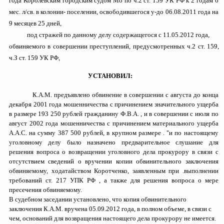
года Королевским городским судом Мо по ч.2 ст. 159 УК РФ к 2 годам 6
мес. л/св. в колонии- поселении, освободившегося у-до 06.08.2011 года на
9 месяцев 25 дней,
под стражей по данному делу содержащегося с 11.05.2012 года,
обвиняемого в совершении преступлений, предусмотренных ч.2 ст. 159,
ч.З ст. 159 УК РФ,
УСТАНОВИЛ:
К.
A
.
M
.
предъявлено обвинение в совершении с августа до конца
декабря 2001 года мошенничества с причинением значительного ущерба
в размере 193 250 рублей гражданину Ф.В.А. , и в совершении с июля по
август 2002 года мошенничества с причинением материального ущерба
А.А.С. на сумму 387 500 рублей, в крупном размере . "и по настоящему
уголовному делу было назначено предварительное слушание для
решения вопроса о возвращении уголовного дела прокурору в связи с
отсутствием сведений о вручении копии обвинительного заключения
обвиняемому, ходатайством Коротченко, заявленным при .выполнении
требований ст. 217 УПК РФ , а также для решения вопроса о мере
пресечения обвиняемому.
В судебном заседании установлено, что копия обвинительного
заключения К.
A
.
M
.
вручена 05.09.2012 года, в полном объеме, в связи с
чем, оснований для возвращения настоящего дела прокурору не имеется.