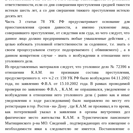
ответственности, если со дня совершения преступления средней тяжести
истекло шесть лет, а со дня свершения тяжкого преступления истекло
десять лет.
Часть 3 статьи 78 УК РФ предусматривает основание для
приостановления сроков давности, а именно уклонение лица,
совершившего преступление, от следствия или суда, из чего следует, что
данное лицо должно предпринимать любые умышленные действия , с
целью избежать уголовной ответственности за содеянное, т.е. знать о
своем процессуальном статусе подозреваемого ( обвиняемого) , а в
данном конкретном случае - знать о возбуждении в отношении него
уголовного дела.
Из представленных материалов следует, что уголовное дело № 72396 в
отношении К.
A
.
M
.
по признакам состава преступления,
предусмотренного п. «г» ч.2 ст. 159 УК РФ было возбуждено 04.11.2002
года, по заявлению Ф.В.А. от 15.10.2002 года. В рамках проводимой
проверки по заявлению Ф.В.А. , К.
A
.
M
.
не опрашивался, уведомление о
возбуждении в отношении него уголовного дела ( равно как и иные
уведомления о ходе расследования) было направлено по месту его
регистрации в гор. Ростов - на- Дону , где К.
A
.
M
.
не проживал, в то время,
как потерпевший указал в заявлении в органы внутренних дел
фактическое место жительства К.
A
.
M
.
в Туристическом пансионате
Мытищинского р-на МО. Сведений , подтверждающих его извещение о
необходимости явки к следователю не имеется. Постановление о