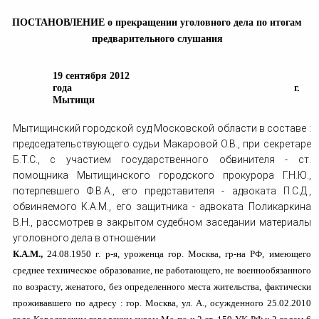
человека (Страсбург)
Споры по строительному п
Миграционное право
ПОСТАНОВЛЕНИЕ о прекращении уголовного дела по итогам
Страховые споры
Суды
Недвижимость
предварительного слуша
ния
Таможенный адвокат
Для юридических лиц
Неимущественные права
Видео ММКА
Уголовные споры
Конституционный Суд РФ
Оспаривание сделок
Урегулирование споров в
19 сентября 2012
Страхование
досудебном порядке
года
г.
Мытищи
Мытищинский городской суд Московской области в составе :
председательствующего судьи Макаровой О.В., при секретаре
Б.Т.С., с участием государственного обвинителя - ст.
помощника Мытищинского городского прокурора Г.Н.Ю.,
потерпевшего Ф.В.А., его представителя - адвоката П.С.Д.,
обвиняемого К.
A
.
M
.,
его защитника - адвоката Поликаркина
В.Н., рассмотрев в закрытом судебном заседании материалы
уголовного дела в отношении
К.А.М.,
24.08.1950 г. р-я, уроженца гор. Москва, гр-на РФ, имеющего
среднее техническое образование, не работающего, не военнообязанного
по возрасту, женатого, без определенного места жительства, фактически
проживавшего по адресу : гор. Москва, ул. А., осужденного 25.02.2010