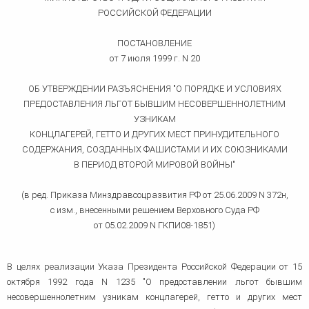
человека (Страсбург)
Споры по строительному п
Миграционное право
РОССИЙСКОЙ ФЕДЕРАЦИИ
Страховые споры
Суды
Недвижимость
Таможенный адвокат
ПОСТАНОВЛЕНИЕ
Для юридических лиц
Неимущественные права
Видео ММКА
Уголовные споры
от 7 июля 1999 г. N 20
Конституционный Суд РФ
Оспаривание сделок
Урегулирование споров в
Страхование
досудебном порядке
ОБ УТВЕРЖДЕНИИ РАЗЪЯСНЕНИЯ "О ПОРЯДКЕ И УСЛОВИЯХ
ПРЕДОСТАВЛЕНИЯ ЛЬГОТ БЫВШИМ НЕСОВЕРШЕННОЛЕТНИМ
УЗНИКАМ
КОНЦЛАГЕРЕЙ, ГЕТТО И ДРУГИХ МЕСТ ПРИНУДИТЕЛЬНОГО
СОДЕРЖАНИЯ, СОЗДАННЫХ ФАШИСТАМИ И ИХ СОЮЗНИКАМИ
В ПЕРИОД ВТОРОЙ МИРОВОЙ ВОЙНЫ"
(в ред. Приказа Минздравсоцразвития РФ от 25.06.2009 N 372н,
с изм., внесенными решением Верховного Суда РФ
от 05.02.2009 N ГКПИ08-1851)
В целях реализации Указа Президента Российской Федерации от 15
октября 1992 года N 1235 "О предоставлении льгот бывшим
несовершеннолетним узникам концлагерей, гетто и других мест