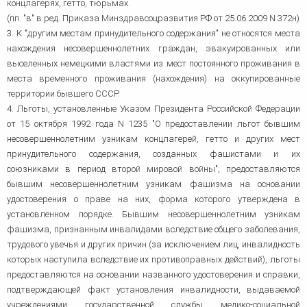
концлагерях, гетто, тюрьмах.
(пп. "в" в ред. Приказа Минздравсоцразвития РФ от 25.06.2009 N 372н)
3. К "другим местам принудительного содержания" не относятся места
нахождения несовершеннолетних граждан, эвакуированных или
выселенных немецкими властями из мест постоянного проживания в
места временного проживания (нахождения) на оккупированные
территории бывшего СССР.
4. Льготы, установленные Указом Президента Российской Федерации
от 15 октября 1992 года N 1235 "О предоставлении льгот бывшим
несовершеннолетним узникам концлагерей, гетто и других мест
принудительного содержания, созданных фашистами и их
союзниками в период второй мировой войны", предоставляются
бывшим несовершеннолетним узникам фашизма на основании
удостоверения о праве на них, форма которого утверждена в
установленном порядке. Бывшим несовершеннолетним узникам
фашизма, признанным инвалидами вследствие общего заболевания,
трудового увечья и других причин (за исключением лиц, инвалидность
которых наступила вследствие их противоправных действий), льготы
предоставляются на основании названного удостоверения и справки,
подтверждающей факт установления инвалидности, выдаваемой
учреждениями государственной службы медико-социальной