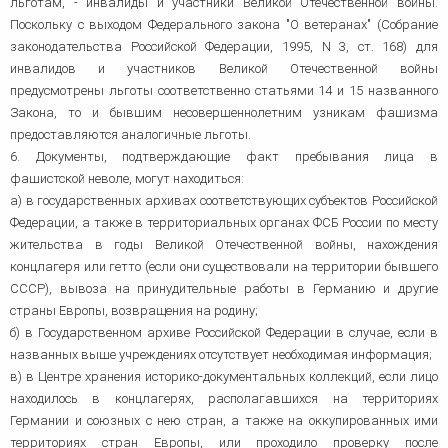
льготам, - инвалиды и участники Великой Отечественной войны.
Поскольку с выходом Федерального закона "О ветеранах" (Собрание
законодательства Российской Федерации, 1995, N 3, ст. 168) для
инвалидов и участников Великой Отечественной войны
предусмотрены льготы соответственно статьями 14 и 15 названного
Закона, то и бывшим несовершеннолетним узникам фашизма
предоставляются аналогичные льготы.
6. Документы, подтверждающие факт пребывания лица в
фашистской неволе, могут находиться:
а) в государственных архивах соответствующих субъектов Российской
Федерации, а также в территориальных органах ФСБ России по месту
жительства в годы Великой Отечественной войны, нахождения
концлагеря или гетто (если они существовали на территории бывшего
СССР), вывоза на принудительные работы в Германию и другие
страны Европы, возвращения на родину;
б) в Государственном архиве Российской Федерации в случае, если в
названных выше учреждениях отсутствует необходимая информация;
в) в Центре хранения историко-документальных коллекций, если лицо
находилось в концлагерях, располагавшихся на территориях
Германии и союзных с нею стран, а также на оккупированных ими
территориях стран Европы, или проходило проверку после