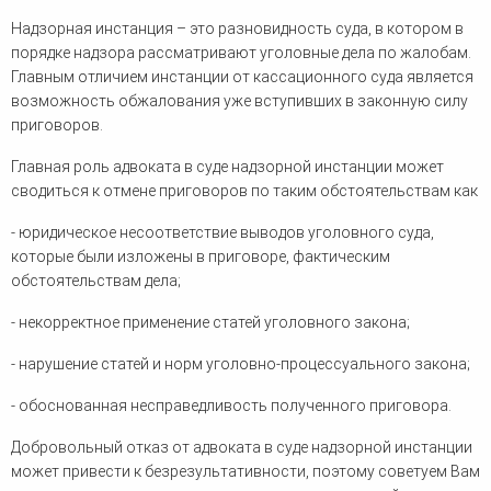
человека (Страсбург)
Споры по строительному п
Миграционное право
Надзорная инстанция – это разновидность суда, в котором в
Страховые споры
Суды
Недвижимость
порядке надзора рассматривают уголовные дела по жалобам.
Таможенный адвокат
Для юридических лиц
Неимущественные права
Главным отличием инстанции от кассационного суда является
Видео ММКА
Уголовные споры
Конституционный Суд РФ
Оспаривание сделок
возможность обжалования уже вступивших в законную силу
Урегулирование споров в
приговоров.
Страхование
досудебном порядке
Главная роль адвоката в суде надзорной инстанции может
сводиться к отмене приговоров по таким обстоятельствам как
- юридическое несоответствие выводов уголовного суда,
которые были изложены в приговоре, фактическим
обстоятельствам дела;
- некорректное применение статей уголовного закона;
- нарушение статей и норм уголовно-процессуального закона;
- обоснованная несправедливость полученного приговора.
Добровольный отказ от адвоката в суде надзорной инстанции
может привести к безрезультативности, поэтому советуем Вам