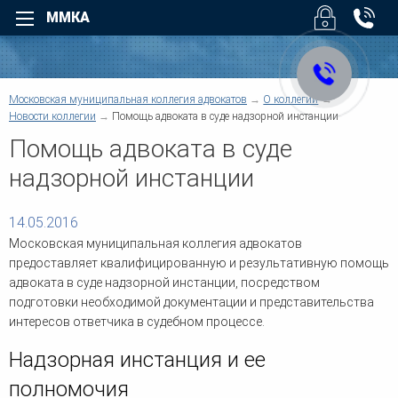
ММКА
Назад
Назад
Для физических лиц
Для юридических лиц
Назад
Московская муниципальная коллегия адвокатов
О коллегии
Назад
Уголовные дела
Арбитраж
Новости коллегии
Помощь адвоката в суде надзорной инстанции
Назад
Назад
Взыскание долгов
Безопасность бизнеса
Помощь адвоката в суде
Возмещение вреда
Налоговые споры
Суды
надзорной инстанции
Помощь при ДТП
Юридическое обслуживан
О коллегии
Трудовые споры
Взыскание дебиторской
задолженности
14.05.2016
Семейные споры
Услуги
Административные споры
Верховный Суд РФ - Облас
Московская муниципальная коллегия адвокатов
Наследство
суды регионов
Договорные отношения
предоставляет квалифицированную и результативную помощь
Жилищные споры
Защита деловой репутации
адвоката в суде надзорной инстанции, посредством
Структура коллегии
Информационные базы
Земельные споры
Компенсация ущерба
подготовки необходимой документации и представительства
Банковское право
Корпоративные споры
интересов ответчика в судебном процессе.
Другие суды
Военное право
Предпринимательское пра
Для физических лиц
Защита прав потребителей
Надзорная инстанция и ее
Регистрация и ликвидация
Медиация
Новости коллегии
полномочия
Споры по недвижимости
Европейский Суд по права
Медицинское право