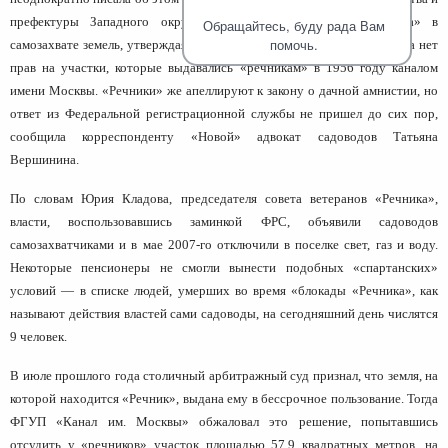
человека (Страсбург)
Споры по строительному п
Миграционное право
префектуры Западного округа — обвиняют жителей «Речника» в
Обращайтесь, буду рада Вам
Страховые споры
Суды
Недвижимость
помочь.
самозахвате земель, утверждая, что у жителей садового товарищества нет
Таможенный адвокат
Для юридических лиц
Неимущественные права
прав на участки, которые выдавались «речникам» в 1956 году каналом
Видео ММКА
Уголовные споры
Конституционный Суд РФ
Оспаривание сделок
имени Москвы. «Речники» же апеллируют к закону о дачной амнистии, но
Урегулирование споров в
ответ из Федеральной регистрационной службы не пришел до сих пор,
Страхование
досудебном порядке
сообщила корреспонденту «Новой» адвокат садоводов Татьяна
Вершинина.
По словам Юрия Кладова, председателя совета ветеранов «Речника»,
власти, воспользовавшись заминкой ФРС, объявили садоводов
самозахватчиками и в мае 2007-го отключили в поселке свет, газ и воду.
Некоторые пенсионеры не смогли вынести подобных «спартанских»
условий — в списке людей, умерших во время «блокады «Речника», как
называют действия властей сами садоводы, на сегодняшний день числятся
9 человек.
В июле прошлого года столичный арбитражный суд признал, что земля, на
которой находится «Речник», выдана ему в бессрочное пользование. Тогда
ФГУП «Канал им. Москвы» обжаловал это решение, попытавшись
отсудить у «речников» участок площадью 57,9 квадратных метров, на