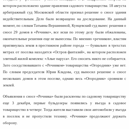
котором расположено здание правления садового товарищества. 18 августа
арбитражный суд Московской области признал решение о сносе здания
недействительным. Дело было возвращено на доследование. На данный
момент, по словам Татьяны Вершининой, Кунцевский суд вынес решения о
сносе 29 домов в «Речнике», все иски по этому делу были обжалованы,
окончательные решения еще не вынесены. По мнению «речников», властям
приглянулась земля в престижном районе города — буквально в трехстах
метрах от поселка находится «Остров фантазий», на котором расположен
элитный жилой комплекс «Алые паруса». Его сносить никто не собирается.
Зато соседствовавшего с «Речником» товарищества «Огородник» уже нет.
По словам председателя Юрия Кладова, суд выносил решение о сносе
нескольких домов в этом поселке, однако весь «Огородник» сровняли с
землей.
Объявления о сносе «Речника» были расклеены по садовому товариществу
еще 3 декабря, первые бульдозеры появились у въезда в садовое
товарищество в четверг. Тогда жители выставили свои автомобили у въезда
в поселок и не пропустили технику. «Речники» продолжают держать
оборону.