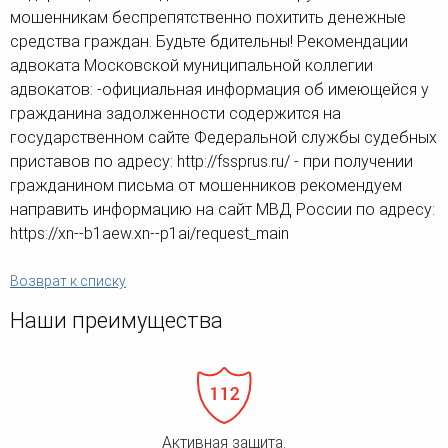
человека (Страсбург)
Споры по строительному п
мошенникам беспрепятственно похитить денежные
Миграционное право
Страховые споры
средства граждан. Будьте бдительны! Рекомендации
Суды
Недвижимость
Таможенный адвокат
Для юридических лиц
адвоката Московской муниципальной коллегии
Неимущественные права
Видео ММКА
Уголовные споры
Конституционный Суд РФ
адвокатов: -официальная информация об имеющейся у
Оспаривание сделок
Урегулирование споров в
гражданина задолженности содержится на
Страхование
досудебном порядке
государственном сайте Федеральной службы судебных
приставов по адресу: http://fssprus.ru/ - при получении
гражданином письма от мошенников рекомендуем
направить информацию на сайт МВД России по адресу:
https://xn--b1aew.xn--p1ai/request_main
Возврат к списку
Наши преимущества
Активная защита.