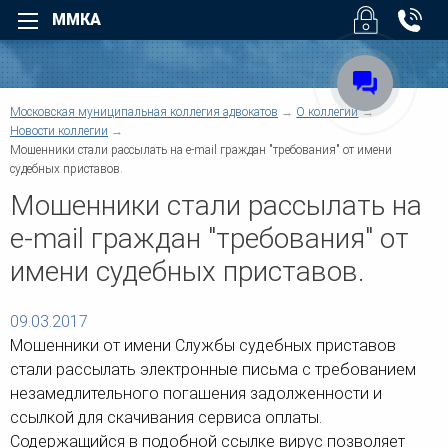
ММКА
Назад
Назад
Для физических лиц
Для юридических лиц
Назад
Московская муниципальная коллегия адвокатов
О коллегии
Назад
Уголовные дела
Арбитраж
Новости коллегии
Назад
Мошенники стали рассылать на e-mail граждан "требования" от имени
Назад
Взыскание долгов
Безопасность бизнеса
судебных приставов.
Возмещение вреда
Налоговые споры
Суды
Мошенники стали рассылать на
Помощь при ДТП
Юридическое обслуживан
О коллегии
Трудовые споры
Взыскание дебиторской
e-mail граждан "требования" от
задолженности
Семейные споры
Услуги
имени судебных приставов.
Административные споры
Верховный Суд РФ - Облас
Наследство
суды регионов
Договорные отношения
Жилищные споры
Защита деловой репутации
09.03.2017
Структура коллегии
Информационные базы
Земельные споры
Компенсация ущерба
Мошенники от имени Службы судебных приставов
Банковское право
Корпоративные споры
Другие суды
стали рассылать электронные письма с требованием
Военное право
Предпринимательское пра
Для физических лиц
незамедлительного погашения задолженности и
Защита прав потребителей
Регистрация и ликвидация
ссылкой для скачивания сервиса оплаты.
Медиация
Новости коллегии
Споры по недвижимости
Содержащийся в подобной ссылке вирус позволяет
Европейский Суд по права
Медицинское право