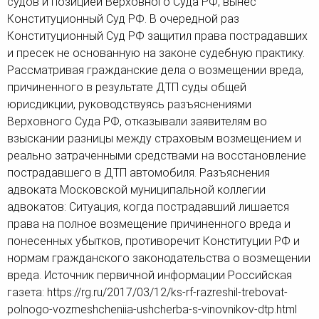
судов и позицией Верховного Суда РФ, вынес
человека (Страсбург)
Споры по строительному п
Миграционное право
Конституционный Суд РФ. В очередной раз
Страховые споры
Суды
Недвижимость
Конституционный Суд РФ защитил права пострадавших
Таможенный адвокат
Для юридических лиц
Неимущественные права
и пресек не основанную на законе судебную практику.
Видео ММКА
Уголовные споры
Конституционный Суд РФ
Оспаривание сделок
Рассматривая гражданские дела о возмещении вреда,
Урегулирование споров в
Страхование
досудебном порядке
причиненного в результате ДТП суды общей
юрисдикции, руководствуясь разъяснениями
Верховного Суда РФ, отказывали заявителям во
взыскании разницы между страховым возмещением и
реально затраченными средствами на восстановление
пострадавшего в ДТП автомобиля. Разъяснения
адвоката Московской муниципальной коллегии
адвокатов: Ситуация, когда пострадавший лишается
права на полное возмещение причиненного вреда и
понесенных убытков, противоречит Конституции РФ и
нормам гражданского законодательства о возмещении
вреда. Источник первичной информации Российская
газета: https://rg.ru/2017/03/12/ks-rf-razreshil-trebovat-
polnogo-vozmeshcheniia-ushcherba-s-vinovnikov-dtp.html