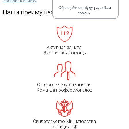
Возврат к списку
человека (Страсбург)
Споры по строительному п
Миграционное право
Обращайтесь, буду рада Вам
Страховые споры
Наши преимущества
Суды
Недвижимость
помочь.
Таможенный адвокат
Для юридических лиц
Неимущественные права
Видео ММКА
Уголовные споры
Конституционный Суд РФ
Оспаривание сделок
Урегулирование споров в
Страхование
досудебном порядке
Активная защита.
Экстренная помощь
Отраслевые специалисты.
Команда профессионалов
Свидетельство Министерства
юстиции РФ