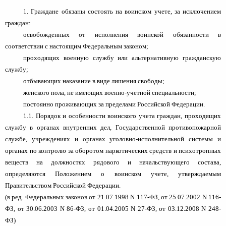
человека (Страсбург)
Споры по строительному п
Миграционное право
1. Граждане обязаны состоять на воинском учете, за исключением
Страховые споры
Суды
Недвижимость
граждан:
Таможенный адвокат
Для юридических лиц
Неимущественные права
освобожденных от исполнения воинской обязанности в
Видео ММКА
Уголовные споры
Конституционный Суд РФ
Оспаривание сделок
соответствии с настоящим Федеральным законом;
Урегулирование споров в
Страхование
проходящих военную службу или альтернативную гражданскую
досудебном порядке
службу;
отбывающих наказание в виде лишения свободы;
женского пола, не имеющих военно-учетной специальности;
постоянно проживающих за пределами Российской Федерации.
1.1. Порядок и особенности воинского учета граждан, проходящих
службу в органах внутренних дел, Государственной противопожарной
службе, учреждениях и органах уголовно-исполнительной системы и
органах по контролю за оборотом наркотических средств и психотропных
веществ на должностях рядового и начальствующего состава,
определяются Положением о воинском учете, утверждаемым
Правительством Российской Федерации.
(в ред. Федеральных законов от 21.07.1998 N 117-ФЗ, от 25.07.2002 N 116-
ФЗ, от 30.06.2003 N 86-ФЗ, от 01.04.2005 N 27-ФЗ, от 03.12.2008 N 248-
ФЗ)