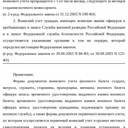
воинского учета прекращается с 1-го числа месяца, следующего за месяцем
создания военного комиссариата.
(п. 2 в ред. Федерального закона от 31.12.2005 N 199-ФЗ)
3. Воинский учет граждан, имеющих воинские звания офицеров и
пребывающих в запасе Службы внешней разведки Российской Федерации
и в запасе Федеральной службы безопасности Российской Федерации,
осуществляется указанными органами в том же порядке, который
определен настоящим Федеральным законом.
(в ред. Федеральных законов от 30.06.2003 N 86-ФЗ, от 30.09.2005 N 125-
ФЗ)
Примечание.
Формы документов воинского учета (военного билета солдата,
матроса, сержанта, старшины, прапорщика, мичмана; военного билета
офицера запаса; временного удостоверения, выданного взамен военного
билета; временного удостоверения, выданного взамен военного билета
офицера запаса; удостоверения гражданина, подлежащего призыву на
военную службу), а также формы документов первичного воинского учета,
по которым осуществляется первичный воинский учет в органах местного
самоуправления, порядок их ведения и хранения установлены в