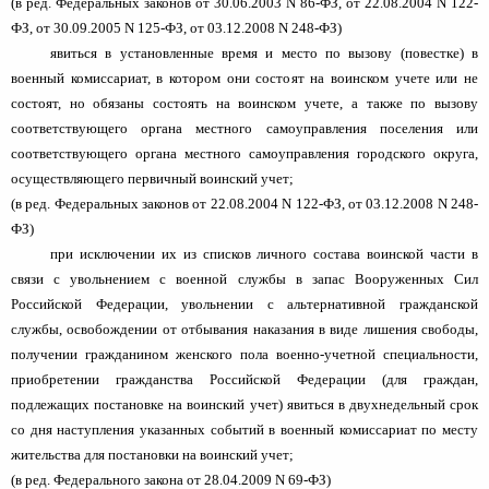
(в ред. Федеральных законов от 30.06.2003 N 86-ФЗ, от 22.08.2004 N 122-
ФЗ, от 30.09.2005 N 125-ФЗ, от 03.12.2008 N 248-ФЗ)
явиться в установленные время и место по вызову (повестке) в
военный комиссариат, в котором они состоят на воинском учете или не
состоят, но обязаны состоять на воинском учете, а также по вызову
соответствующего органа местного самоуправления поселения или
соответствующего органа местного самоуправления городского округа,
осуществляющего первичный воинский учет;
(в ред. Федеральных законов от 22.08.2004 N 122-ФЗ, от 03.12.2008 N 248-
ФЗ)
при исключении их из списков личного состава воинской части в
связи с увольнением с военной службы в запас Вооруженных Сил
Российской Федерации, увольнении с альтернативной гражданской
службы, освобождении от отбывания наказания в виде лишения свободы,
получении гражданином женского пола военно-учетной специальности,
приобретении гражданства Российской Федерации (для граждан,
подлежащих постановке на воинский учет) явиться в двухнедельный срок
со дня наступления указанных событий в военный комиссариат по месту
жительства для постановки на воинский учет;
(в ред. Федерального закона от 28.04.2009 N 69-ФЗ)