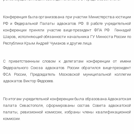
человека (Страсбург)
Споры по строительному п
Миграционное право
Страховые споры
Суды
Недвижимость
Таможенный адвокат
Конференция была организована при участии Министерства юстиции
Для юридических лиц
Неимущественные права
Видео ММКА
РФ и Федеральной Палаты адвокатов РФ. В работе учредительной
Уголовные споры
Конституционный Суд РФ
Оспаривание сделок
конференции приняли участие вице-президент ФПА РФ Геннадий
Урегулирование споров в
Страхование
досудебном порядке
Шаров, исполняющий обязанности начальника ГУ Минюста России по
Республики Крым Андрей Чумаков и другие лица.
С приветственным словом к делегатам конференции от имени
Федерального Союза адвокатов России обратился вице-президент
ФСА России, Председатель Московской муниципальной коллегии
адвокатов Виктор Федосеев.
По итогам учредительной конференции была образована Адвокатская
палата Севастополя, сформированы состав Совета адвокатской
палаты, ревизионной комиссии, избраны члены квалификационной
комиссии.