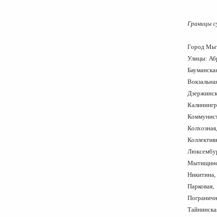
Границы с
Гор
Улицы: Аб
Бауманская
Вокзальна
Дзержинск
Калинингр
Коммунист
Колхозная,
Коллектив
Люксембур
Мытищинск
Никитина, 
Парковая, 
Пограничн
Тайнинская