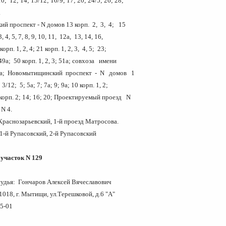
0; 12; 14; 15/12; 16/9; 17; 20; 24/5; 26; 28;
 31; 33.
й проспект - N домов 13 корп. 2, 3, 4; 15
3, 4, 5, 7, 8, 9, 10, 11, 12а, 13, 14, 16,
корп. 1, 2, 4; 21 корп. 1, 2, 3, 4, 5; 23;
49а; 50 корп. 1, 2, 3; 51а; совхоза имени
ва; Новомытищинский проспект - N домов 1
 3/12; 5; 5а; 7; 7а; 9; 9а; 10 корп. 1, 2;
 корп. 2; 14; 16; 20; Проектируемый проезд N
 - дом N 4.
Краснозарьевский, 1-й проезд Матросова.
1-й Рупасовский, 2-й Рупасовский
участок N 129
удья: Гончаров Алексей Вячеславович
018, г. Мытищи, ул.Терешковой, д.6 "А"
35-01