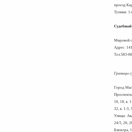
проезд К
Тупики: 1
Судебный 
Мировой с
Адрес: 141
Тел.583-0
Границы с
Гор
Проспекты:
16, 18, к. 1
32, к. 1-3
Улицы: Ака
24/5, 26, 
Блюхера, 