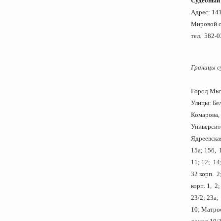
Судебный 
Адрес: 141
Мировой с
тел. 582-0
Границы с
Гор
Улицы: Бе
Комарова
Университ
Ядреевская
15а; 15б, 1
11; 12; 14;
32 корп. 2;
корп. 1, 2
23/2; 23а; 
10; Матрос