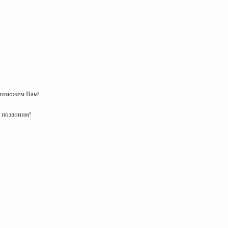
ка
ительном
сти
поможем Вам!
 позвоним!