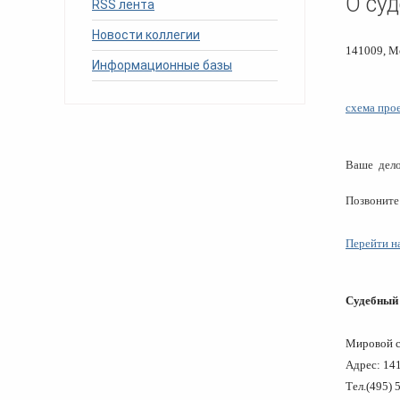
О суд
RSS лента
человека (Страсбург)
Споры по строительному п
Миграционное право
Страховые споры
Новости коллегии
Суды
Недвижимость
Таможенный адвокат
141009, М
Для юридических лиц
Неимущественные права
Информационные базы
Видео ММКА
Уголовные споры
Конституционный Суд РФ
Оспаривание сделок
Урегулирование споров в
Страхование
досудебном порядке
схема про
Ваше дело
Позвоните
Перейти н
Судебный 
Мировой с
Адрес: 141
Тел.(495) 