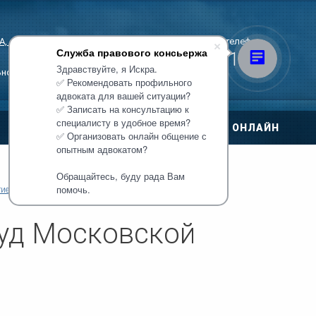
, стр. 3
Единый многоканальный телефон
Служба правового консьержа
+7 (495) 221-11-07
Здравствуйте, я Искра.
ьной записи!
✅ Рекомендовать профильного
адвоката для вашей ситуации?
✅ Записать на консультацию к
специалисту в удобное время?
ЦЕНЫ
ОНЛАЙН
✅ Организовать онлайн общение с
овора
опытным адвокатом?
Обращайтесь, буду рада Вам
ри ДТП
помочь.
ие суды
Районные суды
 по уголовным
уд Московской
тиры
нт дома
о правам