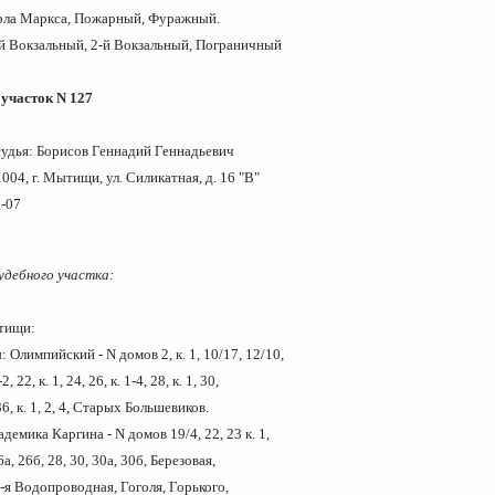
арла Маркса, Пожарный, Фуражный.
-й Вокзальный, 2-й Вокзальный, Пограничный
участок N 127
удья: Борисов Геннадий Геннадьевич
004, г. Мытищи, ул. Силикатная, д. 16 "В"
6-07
удебного участка:
од Мытищи:
 Олимпийский - N домов 2, к. 1, 10/17, 12/10,
-2, 22, к. 1, 24, 26, к. 1-4, 28, к. 1, 30,
, 36, к. 1, 2, 4, Старых Большевиков.
демика Каргина - N домов 19/4, 22, 23 к. 1,
26а, 26б, 28, 30, 30а, 30б, Березовая,
1-я Водопроводная, Гоголя, Горького,