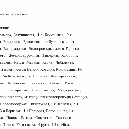
удебного участка:
од Мытищи:
рамова, Бакунинская, 1-я Бауманская, 2-я
, Бояринова, Бутовского, 1-я Буткинская, 1-я
я, Владимирская, Водопроводная аллея, Герцена,
ого, Железнодорожная, Заводская, Калинина,
адская, Карла Маркса, Карла Либкнехта,
ическая, Клары Цеткин, Красина, Кропоткина, 1-я
 2-я Колхозная, 3-я Колхозная, Кооперативная,
ная, Колонцова, Ленинская, Лесная, Розы
г, Лесопарковая, Лесопитомник, Медицинская,
ий лесопарк, Мытищинская водопроводная станция,
Новослободская, Октябрьская, 1-я Парковая, 2-я
3-я Парковая, 4-я Парковая, Пограничная, 1-я
ая, Попова, Разина, Советская, Соловьева,
, Титова, Ульяновская, Фрунзе, Шоссейная, 1-й