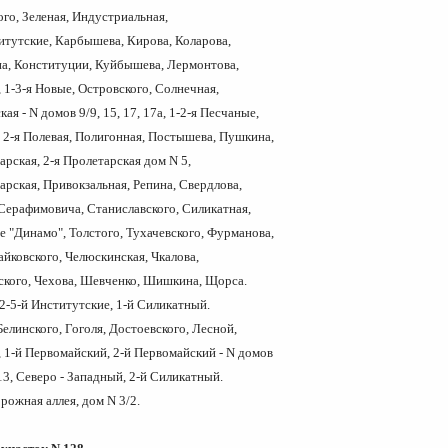
кого, Зеленая, Индустриальная,
титутские, Карбышева, Кирова, Коларова,
на, Конституции, Куйбышева, Лермонтова,
, 1-3-я Новые, Островского, Солнечная,
ая - N домов 9/9, 15, 17, 17а, 1-2-я Песчаные,
 2-я Полевая, Полигонная, Постышева, Пушкина,
тарская, 2-я Пролетарская дом N 5,
тарская, Привокзальная, Репина, Свердлова,
Серафимовича, Станиславского, Силикатная,
 "Динамо", Толстого, Тухачевского, Фурманова,
Чайковского, Челюскинская, Чкалова,
ского, Чехова, Шевченко, Шишкина, Щорса.
 2-5-й Институтские, 1-й Силикатный.
Белинского, Гоголя, Достоевского, Лесной,
 1-й Первомайский, 2-й Первомайский - N домов
1/13, Северо - Западный, 2-й Силикатный.
ожная аллея, дом N 3/2.