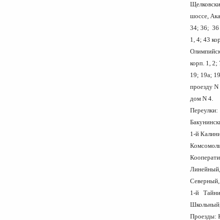
Щелковски
шоссе, Ака
34; 36; 36 
1, 4;
Олимпийск
корп. 1, 2;
19; 19а; 1
проезду N
до
Переулки:
Бакунинск
1-й Калини
Комсомоль
Кооперати
Линейный,
Северный, 
1-й Тайни
Школьный
Проезды: 