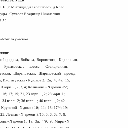
участок N 128
018, г. Мытищи, ул.Терешковой, д.6 "А"
удья: Сухарев Владимир Николаевич
3-52
удебного участка:
од Мытищи:
лобородова, Войкова, Воровского, Кирпичная,
, Рупасовское шоссе, Станционная,
етская, Шараповская, Шараповский проезд,
, Институтская - N домов 2; 2а; 4; 4а; 15;
9 корп. 1, 2, 3, 4; Колпакова - N домов 9/2;
 16; 17; 19; 21, 23 корп. 1, 2; 28 корп. 1;
 34 корп. 2; 36 корп. 1; 40 корп. 1, 2; 42
; Крупской - N домов 10; 11; 13; 17/4; 19;
25; Летная - N домов 3/15; 5; 6; 6а, 7; 8;
ова - N домов 1; 1а; 3а; 4/9; 9; Мира - N