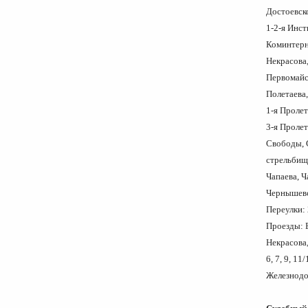
Достоевс
1-2-я Инс
Коминтер
Некрасова
Первомайск
Полетаева,
1-я Проле
3-я Проле
Свободы, 
стрельбище
Чапаева, 
Чернышев
Переулки:
Проезды: 
Некрасова,
6, 7, 9, 1
Железнодор