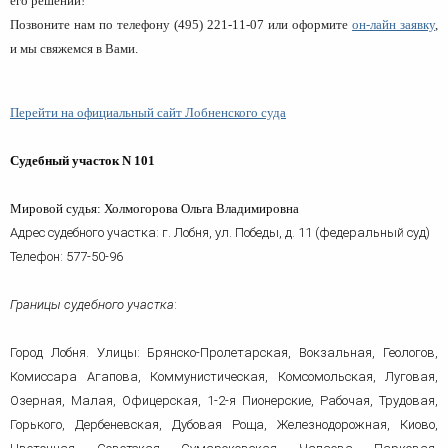
его решении!
человека (Страсбург)
Споры по строительному п
Миграционное право
Позвоните нам по телефону
(495) 221-11-07
или оформите
он-лайн заявку
,
Страховые споры
Суды
Недвижимость
и мы свяжемся в Вами.
Таможенный адвокат
Для юридических лиц
Неимущественные права
Видео ММКА
Уголовные споры
Конституционный Суд РФ
Оспаривание сделок
Урегулирование споров в
Перейти на официальный сайт Лобненского суда
Страхование
досудебном порядке
Судебный участок N 101
Мировой судья: Холмогорова Ольга Владимировна
Адрес судебного участка: г. Лобня, ул. Победы, д. 11 (федеральный суд)
Телефон: 577-50-96
Границы судебного участка
:
Город Лобня. Улицы: Брянско-Пролетарская, Вокзальная, Геологов,
Комиссара Агапова, Коммунистическая, Комсомольская, Луговая,
Озерная, Малая, Офицерская, 1-2-я Пионерские, Рабочая, Трудовая,
Горького, Дербеневская, Дубовая Роща, Железнодорожная, Киово,