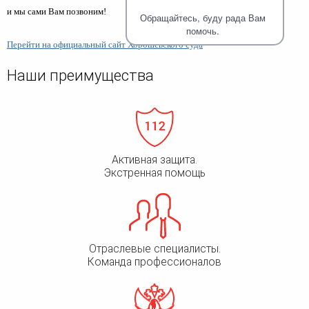
человека (Страсбург)
Споры по строительному п
и мы сами Вам позвоним!
Миграционное право
Обращайтесь, буду рада Вам
Страховые споры
Суды
Недвижимость
помочь.
Таможенный адвокат
Для юридических лиц
Перейти на официальный сайт Хорошевского суда
Неимущественные права
Видео ММКА
Уголовные споры
Конституционный Суд РФ
Оспаривание сделок
Урегулирование споров в
Наши преимущества
Страхование
досудебном порядке
Активная защита.
Экстренная помощь
Отраслевые специалисты.
Команда профессионалов