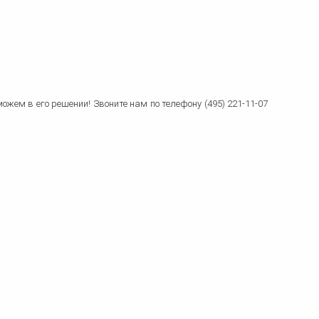
ка
ительном
сти
ем в его решении! Звоните нам по телефону (495) 221-11-07