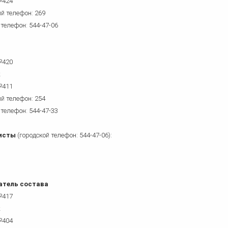
№424
й телефон: 269
 телефон: 544-47-06
№420
к
№411
й телефон: 254
 телефон: 544-47-33
исты
(городской телефон: 544-47-06):
атель состава
№417
к
№404