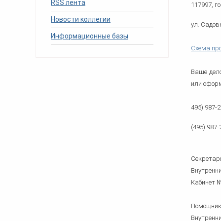
RSS лента
человека (Страсбург)
Споры по строительному п
117997, г
Миграционное право
Страховые споры
Новости коллегии
Суды
Недвижимость
ул. Садовн
Таможенный адвокат
Для юридических лиц
Неимущественные права
Информационные базы
Видео ММКА
Уголовные споры
Конституционный Суд РФ
Оспаривание сделок
Схема пр
Урегулирование споров в
Страхование
досудебном порядке
Ваше дело
или офор
495) 987-2
(495) 987
Секретар
Внутренни
Кабинет №
Помощник
Внутренни