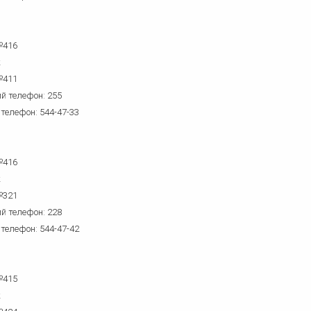
№416
к
№411
й телефон: 255
 телефон: 544-47-33
№416
к
№321
й телефон: 228
 телефон: 544-47-42
№415
к