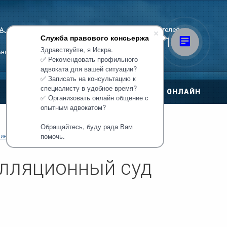
, стр. 3
Единый многоканальный телефон
Служба правового консьержа
+7 (495) 221-11-07
Здравствуйте, я Искра.
ьной записи!
✅ Рекомендовать профильного
адвоката для вашей ситуации?
✅ Записать на консультацию к
специалисту в удобное время?
ЦЕНЫ
ОНЛАЙН
✅ Организовать онлайн общение с
овора
опытным адвокатом?
Обращайтесь, буду рада Вам
ри ДТП
помочь.
ие суды
Арбитражные суды
 по уголовным
лляционный суд
тиры
нт дома
о правам