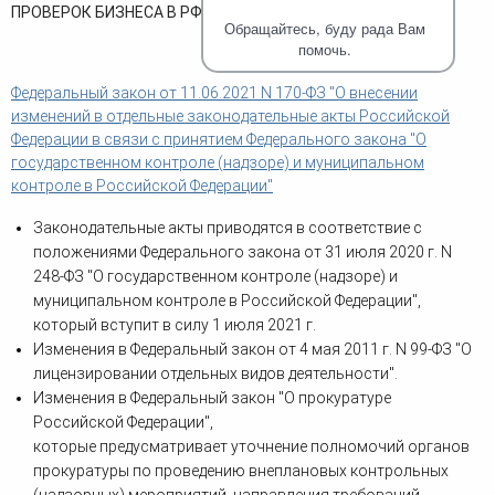
человека (Страсбург)
Споры по строительному п
ПРОВЕРОК БИЗНЕСА В РФ!
Миграционное право
Обращайтесь, буду рада Вам
Страховые споры
Суды
Недвижимость
помочь.
Таможенный адвокат
Для юридических лиц
Неимущественные права
Видео ММКА
Уголовные споры
Федеральный закон от 11.06.2021 N 170-ФЗ "О внесении
Конституционный Суд РФ
Оспаривание сделок
Урегулирование споров в
изменений в отдельные законодательные акты Российской
Страхование
досудебном порядке
Федерации в связи с принятием Федерального закона "О
государственном контроле (надзоре) и муниципальном
контроле в Российской Федерации"
Законодательные акты приводятся в соответствие с
положениями Федерального закона от 31 июля 2020 г. N
248-ФЗ "О государственном контроле (надзоре) и
муниципальном контроле в Российской Федерации",
который вступит в силу 1 июля 2021 г.
Изменения в Федеральный закон от 4 мая 2011 г. N 99-ФЗ "О
лицензировании отдельных видов деятельности".
Изменения в Федеральный закон "О прокуратуре
Российской Федерации",
которые предусматривает уточнение полномочий органов
прокуратуры по проведению внеплановых контрольных