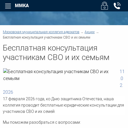
ММКА
Назад
Назад
Для физических лиц
Для юридических лиц
Назад
Московская муниципальная коллегия адвокатов
Акции
Назад
Уголовные дела
Арбитраж
Бесплатная консультация участникам СВО и их семьям
Назад
Назад
Взыскание долгов
Безопасность бизнеса
Бесплатная консультация
Возмещение вреда
Налоговые споры
Суды
участникам СВО и их семьям
Помощь при ДТП
Юридическое обслуживан
О коллегии
Трудовые споры
Взыскание дебиторской
задолженности
11
Семейные споры
Услуги
Административные споры
Верховный Суд РФ - Облас
.0
Наследство
суды регионов
Договорные отношения
2.
Жилищные споры
Защита деловой репутации
2026
Структура коллегии
Информационные базы
Земельные споры
Компенсация ущерба
17 февраля 2026 года, ко Дню защитника Отечества, наша
Банковское право
Корпоративные споры
Другие суды
коллегия проводит бесплатные юридические консультации для
Военное право
Предпринимательское пра
Для физических лиц
участников СВО и их семей.
Защита прав потребителей
Регистрация и ликвидация
Медиация
Новости коллегии
Мы поможем разобраться с вопросами:
Споры по недвижимости
Европейский Суд по права
Медицинское право