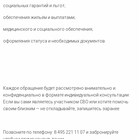
человека (Страсбург)
Споры по строительному п
социальных гарантий и льгот;
Миграционное право
Страховые споры
Суды
Недвижимость
обеспечения жильём и выплатами;
Таможенный адвокат
Для юридических лиц
Неимущественные права
Видео ММКА
Уголовные споры
Конституционный Суд РФ
Оспаривание сделок
медицинского и социального обеспечения;
Урегулирование споров в
Страхование
досудебном порядке
оформления статуса и необходимых документов.
Каждое обращение будет рассмотрено внимательно и
конфиденциально в формате индивидуальной консультации.
Если вы сами являетесь участником СВО или хотите помочь
своим близким — не откладывайте, запишитесь заранее.
Позвоните по телефону: 8 495 221 11 07 и забронируйте