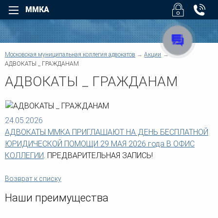
ММКА
Назад
Назад
Для физических лиц
Для юридических лиц
Назад
Московская муниципальная коллегия адвокатов
Акции
Назад
Уголовные дела
Арбитраж
АДВОКАТЫ _ ГРАЖДАНАМ
Назад
Назад
Взыскание долгов
Безопасность бизнеса
АДВОКАТЫ _ ГРАЖДАНАМ
Возмещение вреда
Налоговые споры
Суды
Помощь при ДТП
Юридическое обслуживан
О коллегии
Трудовые споры
Взыскание дебиторской
задолженности
24.05.2026
Семейные споры
Услуги
Административные споры
Верховный Суд РФ - Облас
АДВОКАТЫ ММКА ПРИГЛАШАЮТ НА ДЕНЬ БЕСПЛАТНОЙ
Наследство
суды регионов
Договорные отношения
ЮРИДИЧЕСКОЙ ПОМОЩИ 29 МАЯ 2026 года В ОФИС
Жилищные споры
Защита деловой репутации
КОЛЛЕГИИ
. ПРЕДВАРИТЕЛЬНАЯ ЗАПИСЬ!
Структура коллегии
Информационные базы
Земельные споры
Компенсация ущерба
Банковское право
Корпоративные споры
Другие суды
Возврат к списку
Военное право
Предпринимательское пра
Для физических лиц
Защита прав потребителей
Наши преимущества
Регистрация и ликвидация
Медиация
Новости коллегии
Споры по недвижимости
Европейский Суд по права
Медицинское право