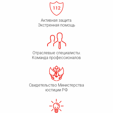
человека (Страсбург)
Споры по строительному п
Миграционное право
Страховые споры
Суды
Недвижимость
Таможенный адвокат
Для юридических лиц
Неимущественные права
Видео ММКА
Активная защита.
Уголовные споры
Конституционный Суд РФ
Оспаривание сделок
Экстренная помощь
Урегулирование споров в
Страхование
досудебном порядке
Отраслевые специалисты.
Команда профессионалов
Свидетельство Министерства
юстиции РФ